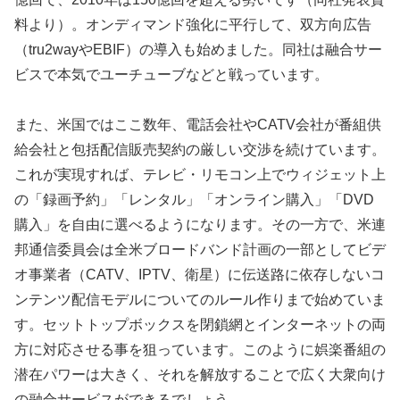
料より）。オンディマンド強化に平行して、双方向広告
（tru2wayやEBIF）の導入も始めました。同社は融合サー
ビスで本気でユーチューブなどと戦っています。
また、米国ではここ数年、電話会社やCATV会社が番組供
給会社と包括配信販売契約の厳しい交渉を続けています。
これが実現すれば、テレビ・リモコン上でウィジェット上
の「録画予約」「レンタル」「オンライン購入」「DVD
購入」を自由に選べるようになります。その一方で、米連
邦通信委員会は全米ブロードバンド計画の一部としてビデ
オ事業者（CATV、IPTV、衛星）に伝送路に依存しないコ
ンテンツ配信モデルについてのルール作りまで始めていま
す。セットトップボックスを閉鎖網とインターネットの両
方に対応させる事を狙っています。このように娯楽番組の
潜在パワーは大きく、それを解放することで広く大衆向け
の融合サービスができるでしょう。