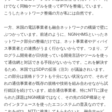
けでなく同軸ケーブルを使ってIPTVを整備しています。
こうしたネットワーク整備の方が私には自然です。
一方、米国の電話事業者も融合ネットワークの構築で壁に
ぶつかっています。前述のように、NGNやIMSといったネ
ットワーク部分の整備だけでは、ネット事業者やディバイ
ス事業者との連携がうまく行かないからです。つまり、プ
ログラム開発者が日頃使っている開発言語やツールを使っ
て通信網と対話できる手段がないからです。これを解決す
るため、米国ではSDPの拡張（注3）が議論されいます。
この部分は規格ドラフトも十分にない状況なので、それぞ
れの通信事業者が既存の規格や技術を組み合わせながら試
行錯誤を続けています。総合通信事業者、特にNTTに課せ
られた課題はNGN構築ではなく、その先のSDP構築とそ
のインタフェースを使ったエコシステムの普及なのです。
これをぜひ、NTTに推進してもらわないと、融合サービ