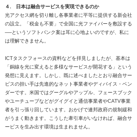
４. 日本は融合サービスを実現できるのか
光アクセス網を切り離し各事業者に平等に提供する新会社
の設立。「税金も不要」で全国に光ファイバーを敷設する
──というソフトバンク案は耳に心地よいのですが、私に
は理解できません。
ICTタスクフォースの資料などを拝見しましたが、基本は
「銅線を光に変えると多様なサービスが開花する」という
発想に見えます。しかし、既に述べましたとおり融合サー
ビスの担い手は先進的なネット事業者やディバイス・ベン
ダーです。米国ではグーグルやアップル、フェースブック
やユーチューブなどがグイグイと通信事業者やCATV事業
者を引っ張り回しています。おかげで連邦政府の規制緩和
がうまく動きます。こうした牽引車がいなければ、融合サ
ービスを生み出す環境は生まれません。