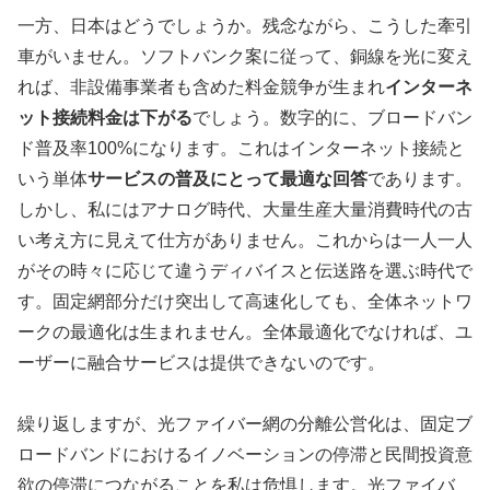
一方、日本はどうでしょうか。残念ながら、こうした牽引
車がいません。ソフトバンク案に従って、銅線を光に変え
れば、非設備事業者も含めた料金競争が生まれ
インターネ
ット接続料金は下がる
でしょう。数字的に、ブロードバン
ド普及率100%になります。これはインターネット接続と
いう単体
サービスの普及にとって最適な回答
であります。
しかし、私にはアナログ時代、大量生産大量消費時代の古
い考え方に見えて仕方がありません。これからは一人一人
がその時々に応じて違うディバイスと伝送路を選ぶ時代で
す。固定網部分だけ突出して高速化しても、全体ネットワ
ークの最適化は生まれません。全体最適化でなければ、ユ
ーザーに融合サービスは提供できないのです。
繰り返しますが、光ファイバー網の分離公営化は、固定ブ
ロードバンドにおけるイノベーションの停滞と民間投資意
欲の停滞につながることを私は危惧します。光ファイバ