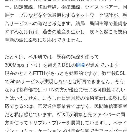
ー、固定無線、移動無線、衛星無線、ツイストペアー、同
軸ケーブルなどを全体最適化するネットワーク設計が、融
合サービスへの道だと考えます。結局、民間主導で整備を
すすめなければ、過去の遺産を生かし、次々と起こる技術
革新の波に柔軟に対応はできません。
たとえば、ベル研では、既存の銅線を使って
300Mbps（下り）を超えるDSLの
開発
が進んでいます。
現在のところFTTHがもっとも効率的ですが、数年後DSL
でGbpsサービスが実現しないとは断言できません。そう
なれば都市部ではFTTNの方が優位に転じる可能性もない
とはいえません。こうした日進月歩の技術革新に柔軟に対
応できるのは、官製通信事業者ではなく、民間通信事業者
だと私は感じています。AT&Tが銅線と光ファイバーの両
方を使ってトリプル・プレーを展開していますし、ベライ
ゾン・コミュニケーションズは集合住宅で光ファイバーだ