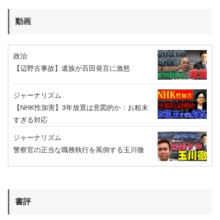
動画
政治
【辺野古事故】遺族が百田発言に激怒
ジャーナリズム
【NHK性加害】3年放置は意図的か：お粗末
すぎる対応
ジャーナリズム
警察官の正当な職務執行を罵倒する玉川徹
書評