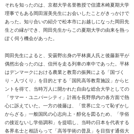
それを知ったのは、京都大学名誉教授で信濃木崎夏期大学
理事でもある岡田渥美先生にお会いしたことがきっかけで
あった。知り合いの紹介で松本市にお越しになった岡田先
生との縁ができ、岡田先生からこの夏期大学の由来を熱っ
ぽく伺う機会があった。
岡田先生によると、安曇野出身の平林廣人氏と後藤新平が
偶然出会ったのは、信州を走る列車の車中であった。平林
はデンマークにおける農業と教育の振興による「国づく
り・人づくり」を目的とする「国民高等教育施設」からヒ
ントを得て、当時万人に開かれた自由な総合大学としての
「サマー・ユニバーシティ」計画を長野県内の各方面で熱
心に訴えていた。一方の後藤は、「世界に立って恥ずかし
からざる」一般国民の心志向上・醇化を図るため、「学俗
の接近ないし学俗調和」を提唱し、当時の日本を代表する
各界名士と相語らって「高等学術の普及」を目指す通俗大