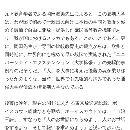
元々教育学者である岡田渥美先生によると、この夏期大学
は、わが国で初めて一般国民向けに本物の学問と教養を極
めて廉価で自由に開放・提供した庶民高等教育機能であ
り、我が国におけるメッカでもある、とのことである。更
に、岡田先生がご専門の比較教育史の観点からは、欧州と
同時期に、世界的にも極めて早い段階で実施された「ユニ
バーシティ・エクステンション（大学拡張）」の先駆的事
例なのだそうだ。「人」を大事に考えた後藤の魂が乗り移
ったかのような、当時、世界でも先駆的な試みであった通
俗大学が信濃木崎夏期大学なのである。
後藤は晩年、現在のNHKにあたる東京放送局総裁、ボー
イスカウト総裁などを勤め、ボーイスカウトでは、「自治
三訣」、すなわち「人のお世話にならぬよう、人のお世話
をするよう、そして報いを求めぬよう」と説いて歩いた。