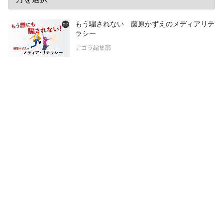
もう騙されない 藤原かずえのメディアリテ
ラシー
アゴラ編集部