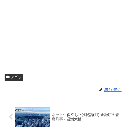
アゴラ
務台 俊介
ネット生保立ち上げ秘話(11) 金融庁の青
島刑事 - 岩瀬大輔