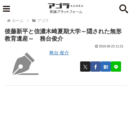
ホーム
アゴラ
後藤新平と信濃木崎夏期大学～隠された無形
教育遺産～ 務台俊介
2010.06.23 11:21
務台 俊介