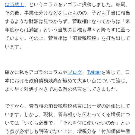
は当然！
」というコラムをアゴラに投稿しました。結局、
その後、事業仕分けなどをしたものの、子ども手当に相当
するような財源は見つからず、菅政権になってからは「来
年度からは満額」という当初の目標も早々と降ろすに至っ
ています。その上、菅首相は「消費税増税」を打ち出して
います。
確かに私もアゴラのコラムや
ブログ
、
Twitter
を通じて、日
本における政府債務残高が極めて大きい点について論じ、
より早く対処すべきである旨の発言をしてきました。
ですから、管首相の消費税増税発言には一定の評価はして
います。しかし、現状、管首相から伝わってくる増税につ
いては「いくら必要で」「それを何に使いたいのか」とい
う点が必ずしも明確でない上に、増税分を「付加価値生産