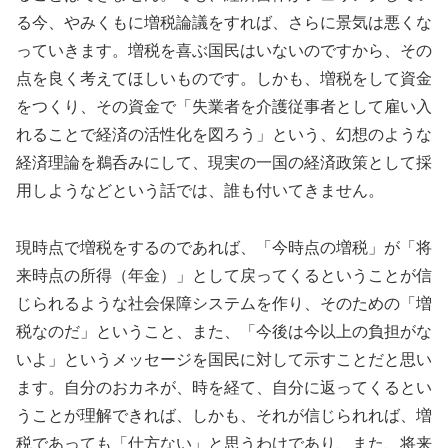
る今、やみくもに増税論議をすれば、さらに景気は悪くな
っていきます。増税を喜ぶ国民はいないのですから、その
点を良く考えてほしいものです。しかも、増税をして資金
をつくり、その資金で「失業者を介護従事者として雇い入
れることで経済の活性化を図ろう」という、幻想のような
経済理論を鵜呑みにして、現実の一国の経済政策として採
用しようなどという話では、誰も付いてきません。
現時点で増税をするのであれば、「今時点の増税」が「将
来時点の所得（年金）」として戻ってくるということが信
じられるような社会保障システムを作り、そのための「増
税なのだ」ということ、また、「今後は今以上の負担がな
いよ」というメッセージを国民に対して示すことだと思い
ます。自分のおカネが、時を経て、自分に返ってくるとい
うことが理解できれば、しかも、それが信じられれば、増
税であっても「仕方ない」と思うわけであり、また、将来