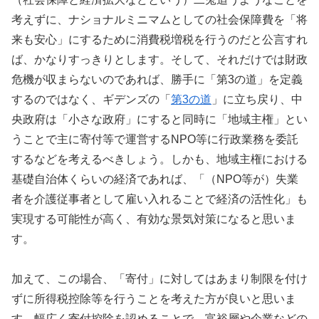
考えずに、ナショナルミニマムとしての社会保障費を「将
来も安心」にするために消費税増税を行うのだと公言すれ
ば、かなりすっきりとします。そして、それだけでは財政
危機が収まらないのであれば、勝手に「第3の道」を定義
するのではなく、ギデンズの「
第3の道
」に立ち戻り、中
央政府は「小さな政府」にすると同時に「地域主権」とい
うことで主に寄付等で運営するNPO等に行政業務を委託
するなどを考えるべきしょう。しかも、地域主権における
基礎自治体くらいの経済であれば、「（NPO等が）失業
者を介護従事者として雇い入れることで経済の活性化」も
実現する可能性が高く、有効な景気対策になると思いま
す。
加えて、この場合、「寄付」に対してはあまり制限を付け
ずに所得税控除等を行うことを考えた方が良いと思いま
す。幅広く寄付控除を認めることで、富裕層や企業などの