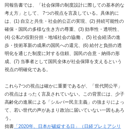
同報告書では、「社会保障の制度設計に際しての基本的な
考え方」として、 7つの視点を言及している。具体的に
は、(1) 自立と共生・社会的公正の実現、(2) 持続可能性の
確保・国民の多様な生き方の尊重、(3) 効率性・透明性、
(4) 公私の役割分担・地域社会の協働 、(5) 社会経済の進
歩・技術革新の成果の国民への還元、(6) 給付と負担の透
明化を通じた制度に対する信頼、国民の合意・納得の形
成、(7) 当事者として国民全体が社会保障を支えるという
視点の明確化である。
これら7つの視点は確かに重要であるが、「世代間公平」
の視点はまったく言及されていない。この背景には、少子
高齢化の進展による「シルバー民主主義」の強まりによっ
て、若い世代の声があまり政治に届いていない一因もあろ
う。
拙書
「2020年、日本が破綻する日」（日経プレミアシリ