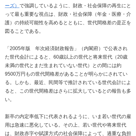
ーズ）
で強調しているように、財政・社会保障の再生にと
って最も重要な視点は、財政・社会保障（年金・医療・介
護）の持続可能性を高めるとともに、世代間格差の是正を
図ることである。
「2005年版 年次経済財政報告」（内閣府）で公表され
た世代会計によると、60歳以上の世代と将来世代（20歳
未満の世代とまだ生まれていない世代）との間には約
9500万円もの世代間格差があることが明らかにされてい
る。しかも、最近、民間等で推計されている世代会計によ
ると、この世代間格差はさらに拡大しているとの報告も多
い。
新卒の内定率低下に代表されるように、いま若い世代の雇
用は急速に悪化している。その上、若い世代や将来世代
は、財政赤字や賦課方式の社会保障によって、過重な負担