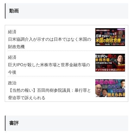
動画
経済
日米協調介入が示すのは日本ではなく米国の
財政危機
経済
巨大IPOが殺した米株市場と世界金融市場の
今後
政治
【当然の報い】百田尚樹参院議員：暴行罪と
脅迫罪で訴えられる
書評