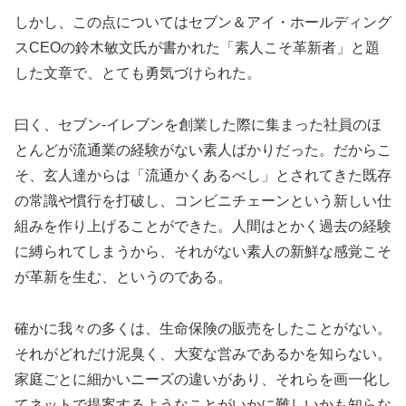
しかし、この点についてはセブン＆アイ・ホールディング
スCEOの鈴木敏文氏が書かれた「素人こそ革新者」と題
した文章で、とても勇気づけられた。
曰く、セブン-イレブンを創業した際に集まった社員のほ
とんどが流通業の経験がない素人ばかりだった。だからこ
そ、玄人達からは「流通かくあるべし」とされてきた既存
の常識や慣行を打破し、コンビニチェーンという新しい仕
組みを作り上げることができた。人間はとかく過去の経験
に縛られてしまうから、それがない素人の新鮮な感覚こそ
が革新を生む、というのである。
確かに我々の多くは、生命保険の販売をしたことがない。
それがどれだけ泥臭く、大変な営みであるかを知らない。
家庭ごとに細かいニーズの違いがあり、それらを画一化し
てネットで提案するようなことがいかに難しいかも知らな