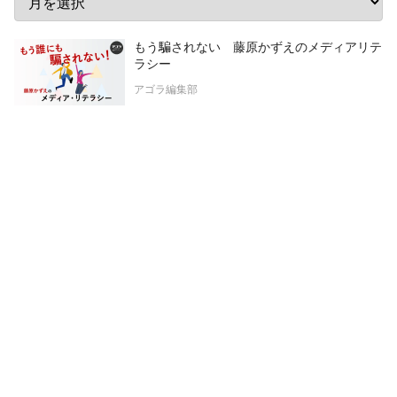
もう騙されない 藤原かずえのメディアリテ
ラシー
アゴラ編集部