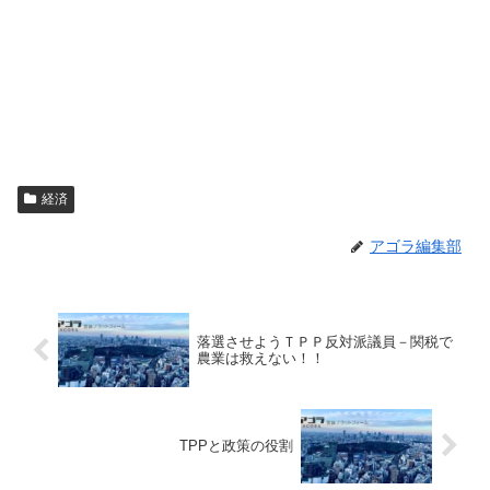
経済
アゴラ編集部
落選させようＴＰＰ反対派議員－関税で
農業は救えない！！
TPPと政策の役割