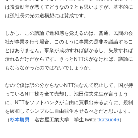
は投資効率が悪くてどうなの？とも思いますが、基本的に
は孫社長の光の道構想には賛成です。
しかし、この議論で違和感を覚えるのは、普通、民間の会
社が事業を行う場合、このように事業の是非を議論するこ
とはありません。事業が成功すれば儲かるし、失敗すれば
潰れるだけだからです。きっとNTT法がなければ、議論に
もならなかったのではないでしょうか。
なので僕は訳の分からないNTT法なんて廃止して、国が持
っているNTT株を全て売却し、池田信夫先生が言うよう
に、NTTをソフトバンクが自由に買収出来るように、規制
を緩和してシンプルに自由競争させるべきだと思います。
（
杉本勝男
名古屋工業大学 学生 twitter:
katsuo46
）