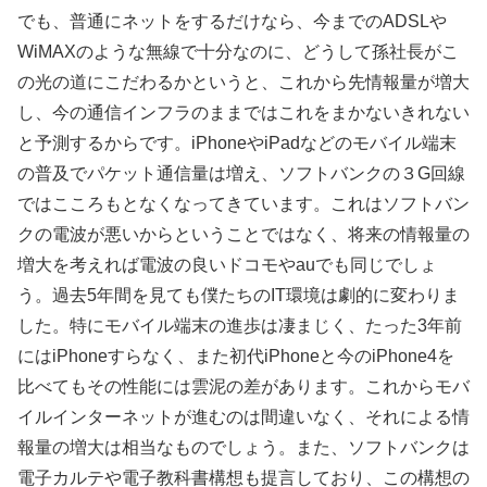
でも、普通にネットをするだけなら、今までのADSLや
WiMAXのような無線で十分なのに、どうして孫社長がこ
の光の道にこだわるかというと、これから先情報量が増大
し、今の通信インフラのままではこれをまかないきれない
と予測するからです。iPhoneやiPadなどのモバイル端末
の普及でパケット通信量は増え、ソフトバンクの３G回線
ではこころもとなくなってきています。これはソフトバン
クの電波が悪いからということではなく、将来の情報量の
増大を考えれば電波の良いドコモやauでも同じでしょ
う。過去5年間を見ても僕たちのIT環境は劇的に変わりま
した。特にモバイル端末の進歩は凄まじく、たった3年前
にはiPhoneすらなく、また初代iPhoneと今のiPhone4を
比べてもその性能には雲泥の差があります。これからモバ
イルインターネットが進むのは間違いなく、それによる情
報量の増大は相当なものでしょう。また、ソフトバンクは
電子カルテや電子教科書構想も提言しており、この構想の