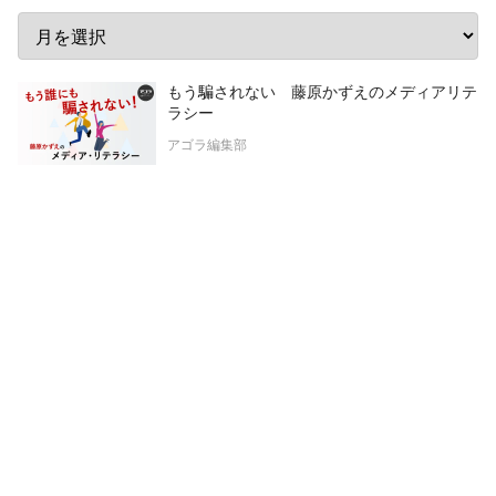
もう騙されない 藤原かずえのメディアリテ
ラシー
アゴラ編集部