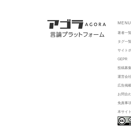
MEN
著者一
タグ一
サイト
GEPR
投稿募
運営会
広告掲
お問合
免責事
本サイ