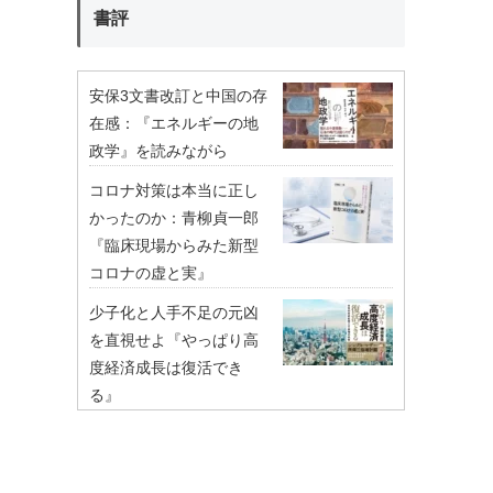
書評
安保3文書改訂と中国の存
在感：『エネルギーの地
政学』を読みながら
コロナ対策は本当に正し
かったのか：青柳貞一郎
『臨床現場からみた新型
コロナの虚と実』
少子化と人手不足の元凶
を直視せよ『やっぱり高
度経済成長は復活でき
る』