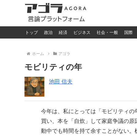
トップ
政治
経済
ビジネス
社会・一般
国際
ホーム
アゴラ
モビリティの年
池田 信夫
今年は、私にとっては「モビリティの年
買い、本を「自炊」して家庭争議の原因
動中でも時間を持て余すことがない。