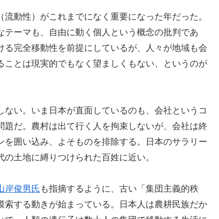
（流動性）がこれまでになく重要になった年だった。
なテーマも、自由に動く個人という概念の批判であ
ける完全移動性を前提にしているが、人々が地域も会
ることは現実的でもなく望ましくもない、というのが
しない。いま日本が直面しているのも、会社というコ
問題だ。農村は出て行く人を拘束しないが、会社は終
ンを囲い込み、よそものを排除する。日本のサラリー
代の土地に縛りつけられた百姓に近い。
山岸俊男氏
も指摘するように、古い「集団主義的秩
模索する動きが始まっている。日本人は農耕民族だか