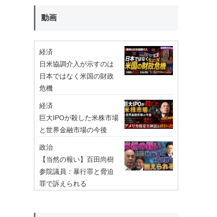
動画
経済
日米協調介入が示すのは
日本ではなく米国の財政
危機
経済
巨大IPOが殺した米株市場
と世界金融市場の今後
政治
【当然の報い】百田尚樹
参院議員：暴行罪と脅迫
罪で訴えられる