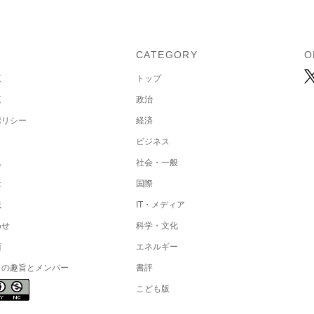
U
CATEGORY
O
覧
トップ
覧
政治
ポリシー
経済
ビジネス
集
社会・一般
社
国際
載
IT・メディア
わせ
科学・文化
項
エネルギー
トの趣旨とメンバー
書評
こども版