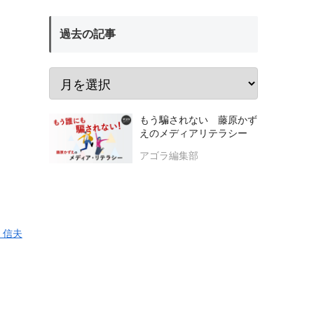
過去の記事
もう騙されない 藤原かず
えのメディアリテラシー
アゴラ編集部
 信夫