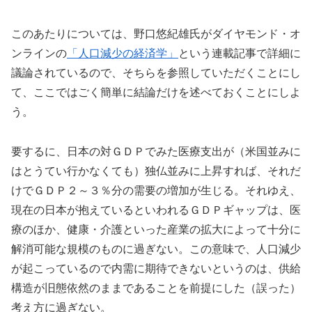
このあたりについては、野口悠紀雄氏がダイヤモンド・オ
ンラインの
「人口減少の経済学」
という連載記事で詳細に
議論されているので、そちらを参照していただくことにし
て、ここではごく簡単に結論だけを述べておくことにしよ
う。
要するに、日本の対ＧＤＰでみた医療支出が（米国並みに
はとうてい行かなくても）独仏並みに上昇すれば、それだ
けでＧＤＰ２～３％分の需要の増加が生じる。それゆえ、
現在の日本が抱えているといわれるＧＤＰギャップは、医
療のほか、健康・介護といった産業の拡大によって十分に
解消可能な規模のものに過ぎない。この意味で、人口減少
が起こっているので内需に期待できないというのは、供給
構造が旧態依然のままであることを前提にした（誤った）
考え方に過ぎない。