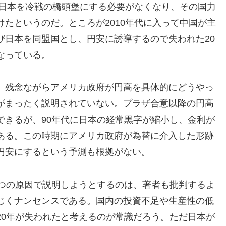
て日本を冷戦の橋頭堡にする必要がなくなり、その国力
たというのだ。ところが2010年代に入って中国が主
び日本を同盟国とし、円安に誘導するので失われた20
なっている。
、残念ながらアメリカ政府が円高を具体的にどうやっ
がまったく説明されていない。プラザ合意以降の円高
できるが、90年代に日本の経常黒字が縮小し、金利が
ある。この時期にアメリカ政府が為替に介入した形跡
円安にするという予測も根拠がない。
一つの原因で説明しようとするのは、著者も批判するよ
じくナンセンスである。国内の投資不足や生産性の低
20年が失われたと考えるのが常識だろう。ただ日本が