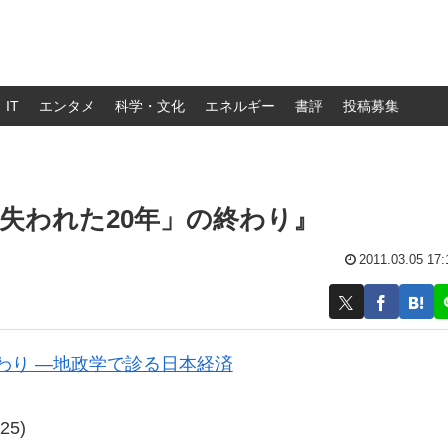
IT
エンタメ
科学・文化
エネルギー
書評
投稿募集
「失われた20年」の終わり』
2011.03.05 17:
わり ―地政学で診る日本経済
25)