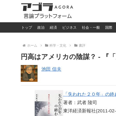
トップ
政治
経済
ビジネス
社会・一般
国際
ホーム
科学・文化
書評
円高はアメリカの陰謀？ - 『
池田 信夫
「失われた２０年」の終
著者：武者 陵司
東洋経済新報社(2011-02-