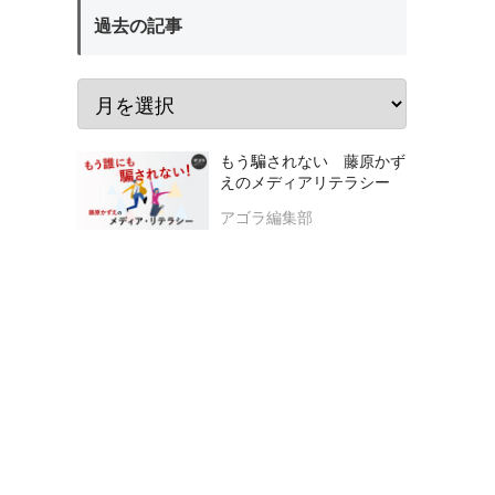
過去の記事
もう騙されない 藤原かず
えのメディアリテラシー
アゴラ編集部