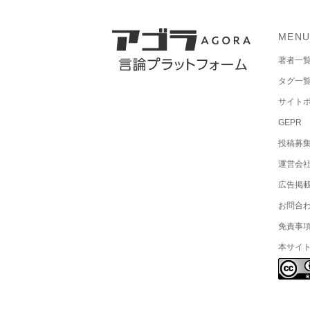
MEN
著者一
タグ一
サイト
GEPR
投稿募
運営会
広告掲
お問合
免責事
本サイ