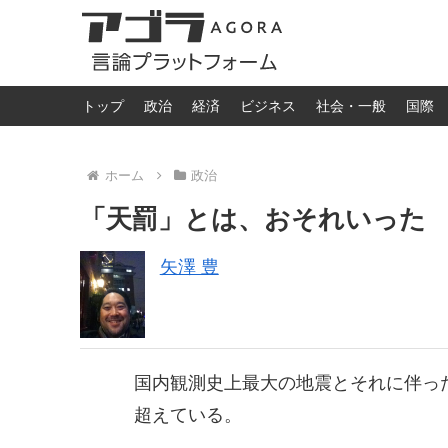
トップ
政治
経済
ビジネス
社会・一般
国際
ホーム
政治
「天罰」とは、おそれいった
矢澤 豊
国内観測史上最大の地震とそれに伴っ
超えている。