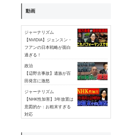
動画
ジャーナリズム
【NVIDIA】ジェンスン・
フアンの日本戦略が面白
過ぎる！
政治
【辺野古事故】遺族が百
田発言に激怒
ジャーナリズム
【NHK性加害】3年放置は
意図的か：お粗末すぎる
対応