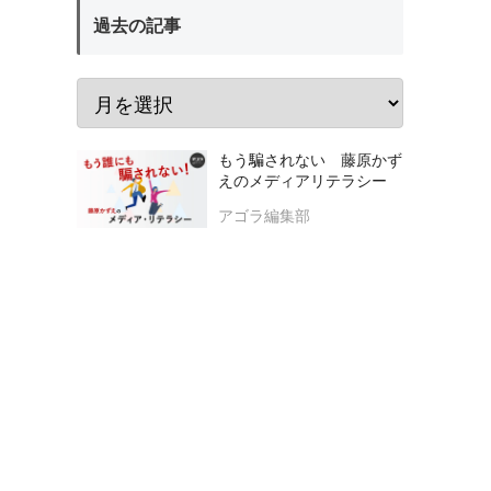
過去の記事
もう騙されない 藤原かず
えのメディアリテラシー
アゴラ編集部