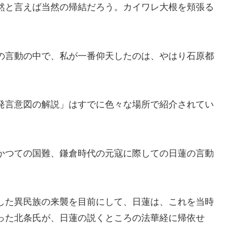
然と言えば当然の帰結だろう。カイワレ大根を頬張る
の言動の中で、私が一番仰天したのは、やはり石原都
発言意図の解説」はすでに色々な場所で紹介されてい
かつての国難、鎌倉時代の元寇に際しての日蓮の言動
した異民族の来襲を目前にして、日蓮は、これを当時
った北条氏が、日蓮の説くところの法華経に帰依せ