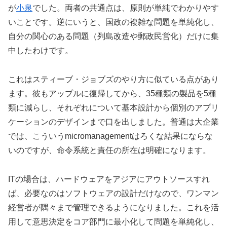
が
小泉
でした。両者の共通点は、原則が単純でわかりやす
いことです。逆にいうと、国政の複雑な問題を単純化し、
自分の関心のある問題（列島改造や郵政民営化）だけに集
中したわけです。
これはスティーブ・ジョブズのやり方に似ている点があり
ます。彼もアップルに復帰してから、35種類の製品を5種
類に減らし、それぞれについて基本設計から個別のアプリ
ケーションのデザインまで口を出しました。普通は大企業
では、こういうmicromanagementはろくな結果にならな
いのですが、命令系統と責任の所在は明確になります。
ITの場合は、ハードウェアをアジアにアウトソースすれ
ば、必要なのはソフトウェアの設計だけなので、ワンマン
経営者が隅々まで管理できるようになりました。これを活
用して意思決定をコア部門に最小化して問題を単純化し、