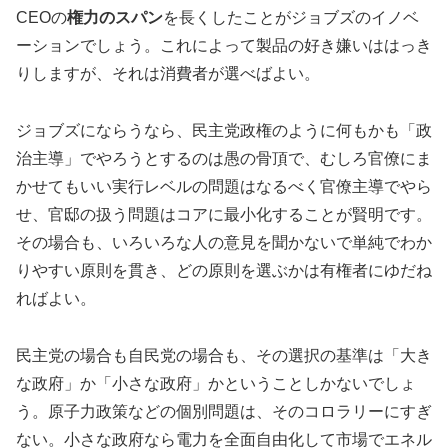
CEOの
権力のスパン
を長くしたことがジョブズのイノベ
ーションでしょう。これによって製品の好き嫌いははっき
りしますが、それは消費者が選べばよい。
ジョブズにならうなら、民主党政権のように何もかも「政
治主導」でやろうとするのは愚の骨頂で、むしろ官僚にま
かせてもいい実行レベルの問題はなるべく官僚主導でやら
せ、官邸の扱う問題はコアに最小化することが賢明です。
その場合も、いろいろな人の意見を聞かないで単純でわか
りやすい原則を貫き、どの原則を選ぶかは有権者にゆだね
ればよい。
民主党の場合も自民党の場合も、その選択の基準は「大き
な政府」か「小さな政府」かということしかないでしょ
う。原子力政策などの個別問題は、そのコロラリーにすぎ
ない。小さな政府なら電力を全面自由化して市場でエネル