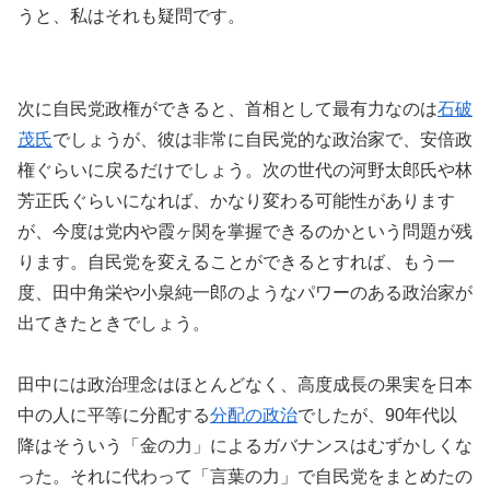
うと、私はそれも疑問です。
次に自民党政権ができると、首相として最有力なのは
石破
茂氏
でしょうが、彼は非常に自民党的な政治家で、安倍政
権ぐらいに戻るだけでしょう。次の世代の河野太郎氏や林
芳正氏ぐらいになれば、かなり変わる可能性があります
が、今度は党内や霞ヶ関を掌握できるのかという問題が残
ります。自民党を変えることができるとすれば、もう一
度、田中角栄や小泉純一郎のようなパワーのある政治家が
出てきたときでしょう。
田中には政治理念はほとんどなく、高度成長の果実を日本
中の人に平等に分配する
分配の政治
でしたが、90年代以
降はそういう「金の力」によるガバナンスはむずかしくな
った。それに代わって「言葉の力」で自民党をまとめたの