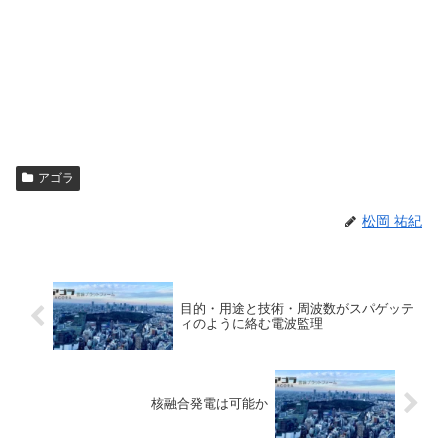
アゴラ
松岡 祐紀
目的・用途と技術・周波数がスパゲッテ
ィのように絡む電波監理
核融合発電は可能か