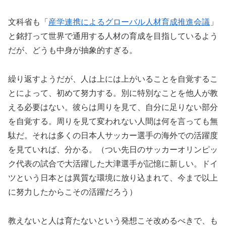
文科省も「
産学連携によるグローバル人材育成推進会議
」
と銘打って世界で通用する人材の育成を目指しているよう
だが、どうも中身が抽象的すぎる。
繰り返すようだが、人は上には上がいることを自覚するこ
とによって、初めて努力する。別に特別なことを他人が教
える必要はない。彼らは周りを見て、自分に足りない部分
を自覚する。周りを見て変われない人間は何を言っても無
駄だ。それは多くの日本人サッカー選手の海外での活躍度
を見ていれば、分かる。（つい先日のサッカーオリンピッ
ク代表の試合で大活躍した大津選手が記憶に新しい。ドイ
ツという日本とは異質な環境に放り込まれて、今まで以上
に努力したからこその活躍だろう）
教えないと人は育たないという発想こそ改めるべきで、も