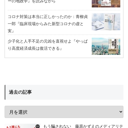
ーの地政学』を読みながら
コロナ対策は本当に正しかったのか：青柳貞
一郎『臨床現場からみた新型コロナの虚と
実』
少子化と人手不足の元凶を直視せよ『やっぱ
り高度経済成長は復活できる』
過去の記事
もう騙されない 藤原かずえのメディアリテ