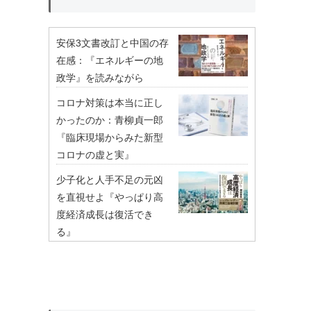
安保3文書改訂と中国の存
在感：『エネルギーの地
政学』を読みながら
コロナ対策は本当に正し
かったのか：青柳貞一郎
『臨床現場からみた新型
コロナの虚と実』
少子化と人手不足の元凶
を直視せよ『やっぱり高
度経済成長は復活でき
る』