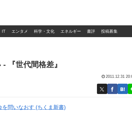
IT
エンタメ
科学・文化
エネルギー
書評
投稿募集
 - 『世代間格差』
2011.12.31 20:
会を問いなおす (ちくま新書)