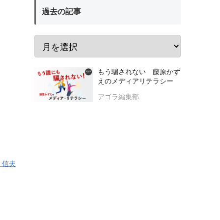
過去の記事
もう騙されない 藤原かず
えのメディアリテラシー
アゴラ編集部
 信夫