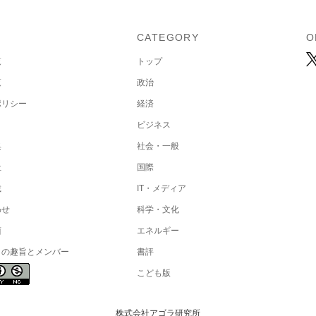
U
CATEGORY
O
覧
トップ
覧
政治
ポリシー
経済
ビジネス
集
社会・一般
社
国際
載
IT・メディア
わせ
科学・文化
項
エネルギー
トの趣旨とメンバー
書評
こども版
株式会社アゴラ研究所