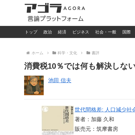
トップ
政治
経済
ビジネス
社会・一般
国際
ホーム
科学・文化
書評
消費税10％では何も解決しない
池田 信夫
世代間格差: 人口減少社
著者：加藤 久和
販売元：筑摩書房