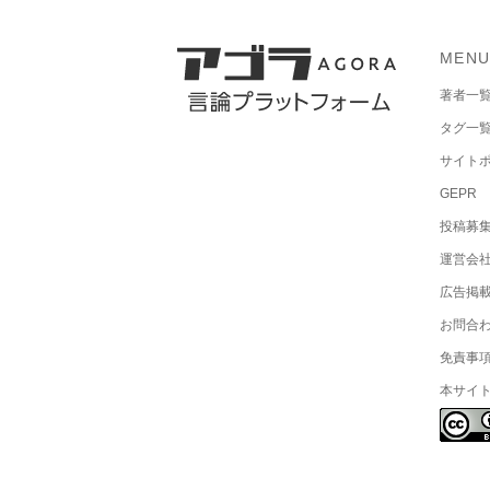
MEN
著者一
タグ一
サイト
GEPR
投稿募
運営会
広告掲
お問合
免責事
本サイ