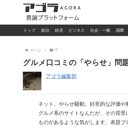
トップ
政治
経済
ビジネス
社会・一般
国際
ホーム
IT
グルメ口コミの「やらせ」問
アゴラ編集部
ネット。やらせ騒動。好意的な評価や
グルメ系のサイトなんだが、その背景
ものがあるような気がします。表題ブ