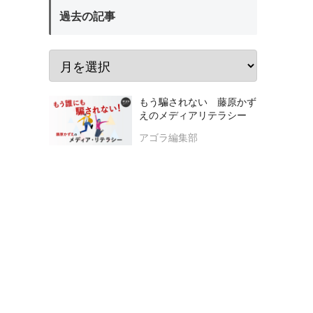
過去の記事
もう騙されない 藤原かず
えのメディアリテラシー
アゴラ編集部