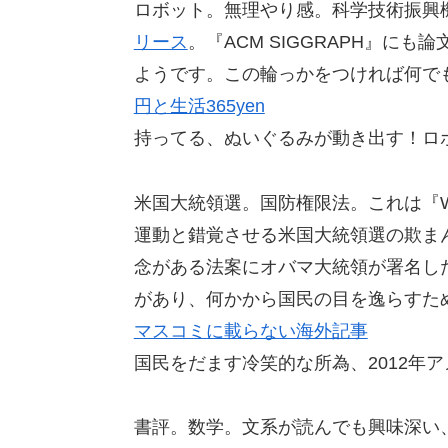
ロボット。無理やり感。科学技術振興機
リース
。『ACM SIGGRAPH』に
ようです。この輪っかをつければ何で
円と生活365yen
持ってる、ぬいぐるみが動き出す！ロ
米国大統領選。国防権限法。これは『World 
運動と錯覚させる米国大統領選の欺ま
念がある法案にオバマ大統領が署名し
があり、何かから国民の目を逸らすた
マスコミに載らない海外記事
国民をだます冷笑的な所為、2012年
書評。数学。文系が読んでも興味深い