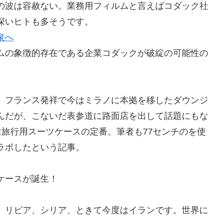
の波は容赦ない。業務用フィルムと言えばコダック社
深いヒトも多そうです。
泉へ
ムの象徴的存在である企業コダックが破綻の可能性の
、フランス発祥で今はミラノに本拠を移したダウンジ
んだが、こないだ表参道に路面店を出して話題にもな
ght」は旅行用スーツケースの定番。筆者も77センチのを使
ラボしたという記事。
ケースが誕生！
、リビア、シリア、ときて今度はイランです。世界に