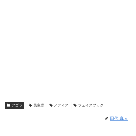
アゴラ
民主党
メディア
フェイスブック
田代 真人