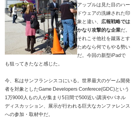
アップルは見た目のハー
ドウェアの洗練された印
象と違い、
広報戦略では
かなり攻撃的な企業
だ。
それこそ他社を蹴落とす
ためなら何でもやる勢い
だ。今回の新型iPadで
も狙ってきたなと感じた。
今、私はサンフランシスコにいる。世界最大のゲーム開発
者を対象としたGame Developers Conferece(GDC)という
1万9000人もの人が集まり5日間で500近い講演やパネル
ディスカッション、展示が行われる巨大なカンファレンス
への参加・取材中だ。