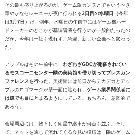
その最も盛り上がるのが、ゲーム版カンヌとでもいうべき
華やかなセレモニーが夜に行われる
3日目の水曜日（今年
は3月7日）
だ。例年、水曜日の午前中にはゲーム機ハー
ドメーカーのどこかが基調講演を行うのが一般的だったの
だが、今年は一社も現れず、急遽、新しい企画へと変わっ
た。
アップルはその午前中に、
わざわざGDCが開催されてい
るモスコーニセンター隣の美術館を借り切ってプレスカン
ファレンスを行った
。美術館には前日からデカデカとアッ
プルのロゴマークが壁一面に貼られ、
ゲーム業界関係者に
は嫌でも目にとまる
ようにしている。もちろん、意図的で
あろう。
会場周辺には、物々しく衛星中継車が何台も並ぶ。そし
て、ネットを通じて流れてくる会見の模様は、隣のゲーム