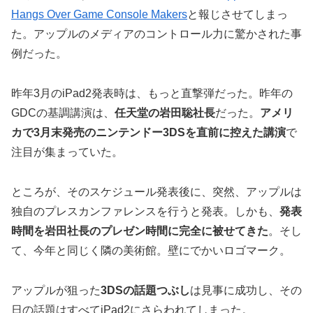
Hangs Over Game Console Makers
と報じさせてしまっ
た。アップルのメディアのコントロール力に驚かされた事
例だった。
昨年3月のiPad2発表時は、もっと直撃弾だった。昨年の
GDCの基調講演は、
任天堂の岩田聡社長
だった。
アメリ
カで3月末発売のニンテンドー3DSを直前に控えた講演
で
注目が集まっていた。
ところが、そのスケジュール発表後に、突然、アップルは
独自のプレスカンファレンスを行うと発表。しかも、
発表
時間を岩田社長のプレゼン時間に完全に被せてきた
。そし
て、今年と同じく隣の美術館。壁にでかいロゴマーク。
アップルが狙った
3DSの話題つぶし
は見事に成功し、その
日の話題はすべてiPad2にさらわれてしまった。