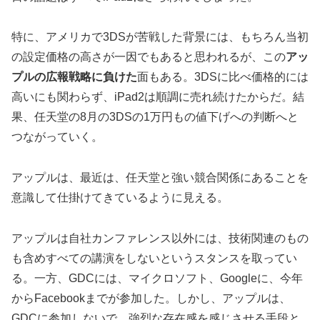
特に、アメリカで3DSが苦戦した背景には、もちろん当初
の設定価格の高さが一因でもあると思われるが、この
アッ
プルの広報戦略に負けた
面もある。3DSに比べ価格的には
高いにも関わらず、iPad2は順調に売れ続けたからだ。結
果、任天堂の8月の3DSの1万円もの値下げへの判断へと
つながっていく。
アップルは、最近は、任天堂と強い競合関係にあることを
意識して仕掛けてきているように見える。
アップルは自社カンファレンス以外には、技術関連のもの
も含めすべての講演をしないというスタンスを取ってい
る。一方、GDCには、マイクロソフト、Googleに、今年
からFacebookまでが参加した。しかし、アップルは、
GDCに参加しないで、強烈な存在感を感じさせる手段と