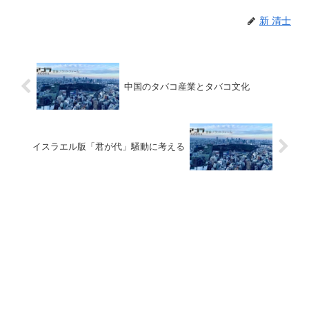
新 清士
中国のタバコ産業とタバコ文化
イスラエル版「君が代」騒動に考える