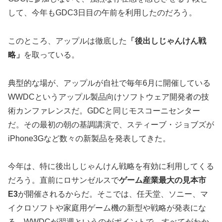
して、今年もGDC3日目の午前を利用したのだろう。
このところ、アップルは徹底した
「後出しじゃんけん戦
略」
を取っている。
典型的な場が、アップルが自社で毎年6月に開催している
WWDCというアップル製品向けソフトウェア開発者の技
術カンファレンスだ。GDCと同じモスコーニセンター
だ。その最初の朝の基調講演で、スティーブ・ジョブズが
iPhone3Gなど数々の新製品を発表してきた。
今年は、特に後出しじゃんけん戦略を有効に利用してくる
だろう。直前にロサンゼルスで
ゲーム産業最大の見本市
E3
が開催されるからだ。そこでは、任天堂、ソニー、マ
イクロソフトや家庭用ゲーム機の新型や戦略が発表にな
る。WWDCが翌週というのがポイントで、すべてがわか