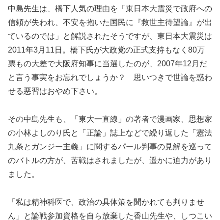
中島先生は、橋下人気の理由を「東日本大震災で政府への
信頼が失われ、不安を抱いた国民に『救世主待望論』が出
ているのでは」と解説されたそうですが、東日本大震災は
2011年3月11日。橋下氏が大政党の正式支持もなく80万
票もの大差で大阪府知事に当選したのが、2007年12月だ
と言う事実をお忘れでしょうか？ 思いつきで世論を惑わ
せる悪習はおやめ下さい。
その中島先生も、「東大一直線」の著者で漫画家、思想家
の小林よしのり氏と「正論」誌上などで繰り返した「憲法
九条とガンジー主義」に関するパール判事の見解を巡って
のバトルの方が、苦戦はされましたが、遥かに迫力があり
ました。
「私は精神科医で、政治の具体策を聞かれても判りませ
ん」と論戦参加資格を自ら放棄した香山先生や、しつこい