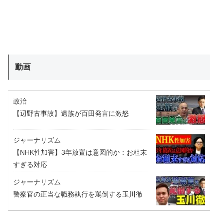
動画
政治
【辺野古事故】遺族が百田発言に激怒
ジャーナリズム
【NHK性加害】3年放置は意図的か：お粗末
すぎる対応
ジャーナリズム
警察官の正当な職務執行を罵倒する玉川徹