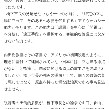
場の「真実」なしの理屈だけの「説得」には騙されなくな
ったのです。
橋下市長の見逃せないもう一つの才能に、「特定の立ち
場に立って、そのあるべき姿を代弁する」アドヴォカシー
能力があります。この能力は「課題」を中心に「問題点」
を分析し「適正手段」を選択する、客観的な論議には欠か
せない能力です。
内田樹教授はその著書で「アメリカの初期設定のように、
理念に基付いて建国されていない日本には、立ち帰る原点
がない」と指摘し、国政に於ける原点の重要さを強調され
ましたが、橋下市長の強みの源泉として、個々の政策の良
し悪しではなく、原点を持った稀な政治家である事も見逃
せません。
視聴者の圧倒的多数が、橋下市長との論争で山口、香山、