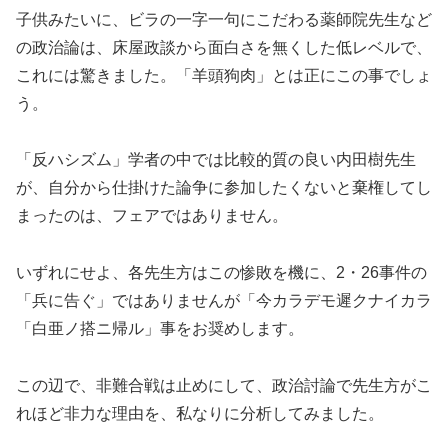
子供みたいに、ビラの一字一句にこだわる薬師院先生など
の政治論は、床屋政談から面白さを無くした低レベルで、
これには驚きました。「羊頭狗肉」とは正にこの事でしょ
う。
「反ハシズム」学者の中では比較的質の良い内田樹先生
が、自分から仕掛けた論争に参加したくないと棄権してし
まったのは、フェアではありません。
いずれにせよ、各先生方はこの惨敗を機に、2・26事件の
「兵に告ぐ」ではありませんが「今カラデモ遲クナイカラ
「白亜ノ搭ニ帰ル」事をお奨めします。
この辺で、非難合戦は止めにして、政治討論で先生方がこ
れほど非力な理由を、私なりに分析してみました。