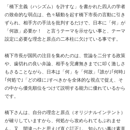
「橋下主義（ハシズム）を許すな」を書かれた四人の学者
の致命的な弱点は、色々騒動を起す橋下市長の言動に引き
ずられ、相手方の手法を批判するだけで、日本に「何」が
「何故」必要か！ と言うテーマを示せない事と、テーマ
設定に必要な理念と原点の二本柱に欠けている事です。
橋下市長が国民の注目を集めたのは、世論を二分する政策
や、歯切れの良い弁論、相手を完膚無きまでに叩く激しさ
もさることながら、日本は「何」を「何故」｢誰が｣｢何時｣
｢何処で｣「どの様に｣すべきかを全体的な視点で捉え、そ
の中から優先順位をつけて説明する能力に優れているから
です。
橋下さんは、自分の理念と原点（オリジナルインテント）
が確りしていますから、何処から攻められてもぶれませ
ん。又、間違ったと思えば直ぐ訂正し、知らない事は素直