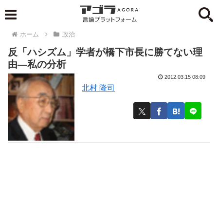
ホーム
政治
反「ハシズム」学者が橋下市長に勝てない理
由―私の分析
2012.03.15 08:09
北村 隆司