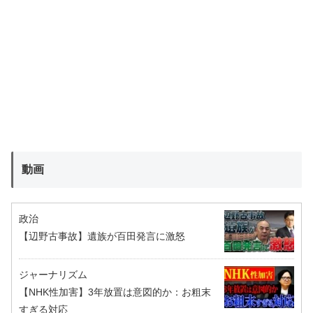
動画
政治
【辺野古事故】遺族が百田発言に激怒
ジャーナリズム
【NHK性加害】3年放置は意図的か：お粗末
すぎる対応