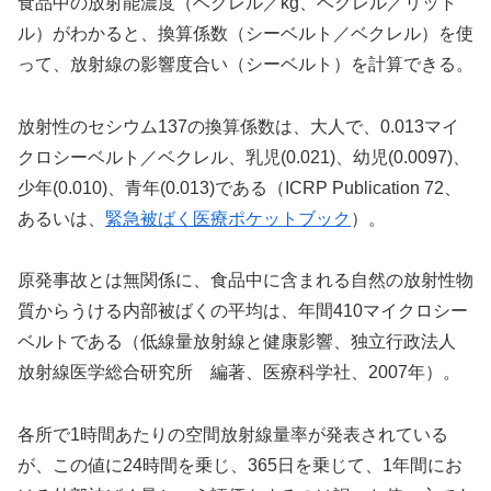
食品中の放射能濃度（ベクレル／kg、ベクレル／リット
ル）がわかると、換算係数（シーベルト／ベクレル）を使
って、放射線の影響度合い（シーベルト）を計算できる。
放射性のセシウム137の換算係数は、大人で、0.013マイ
クロシーベルト／ベクレル、乳児(0.021)、幼児(0.0097)、
少年(0.010)、青年(0.013)である（ICRP Publication 72、
あるいは、
緊急被ばく医療ポケットブック
）。
原発事故とは無関係に、食品中に含まれる自然の放射性物
質からうける内部被ばくの平均は、年間410マイクロシー
ベルトである（低線量放射線と健康影響、独立行政法人
放射線医学総合研究所 編著、医療科学社、2007年）。
各所で1時間あたりの空間放射線量率が発表されている
が、この値に24時間を乗じ、365日を乗じて、1年間にお