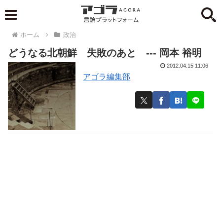
ホーム
政治
どうなる北朝鮮 失敗のあと --- 岡本 裕明
2012.04.15 11:06
アゴラ編集部