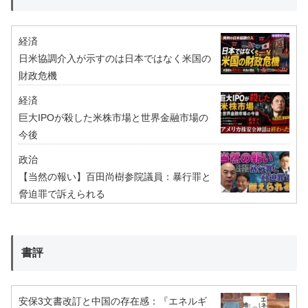
経済
日米協調介入が示すのは日本ではなく米国の
財政危機
経済
巨大IPOが殺した米株市場と世界金融市場の
今後
政治
【当然の報い】百田尚樹参院議員：暴行罪と
脅迫罪で訴えられる
書評
安保3文書改訂と中国の存在感：『エネルギ