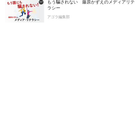
もう騙されない 藤原かずえのメディアリテ
ラシー
アゴラ編集部