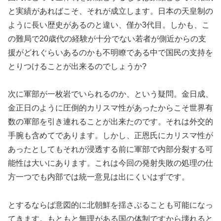
と実績があればこそ、それが成立します。日本の天皇制の
ように長い歴史があるのと違い、僅か3代目。しかも、こ
の難局で20歳代の経験が十分でない若者が側近からの支
援がどれぐらいあるのかも不明瞭である中で国民の支持を
とりつけることが出来るのでしょうか?
次に軍部が一枚岩でいられるのか、という疑問。金日成、
金正日のように圧倒的カリスマ性があったからこそ世界有
数の軍部を引き連れることが出来たのです。それは外交的
手腕も含めてであります。しかし、正恩氏にカリスマ性が
あったとしてもそれが浸透する前に軍部で内部分裂する可
能性は大いにあります。これは今回の発射失敗の処理の仕
方一つでも内部では統一意見は出にくいはずです。
とするならば意図的に北朝鮮を揺さぶることも可能になっ
てきます。もともと無理がある国の体制ですから壊れると