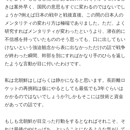
きは案外早く、国民の意思もすぐに変わるのではないでし
ょうか?例えば日本の戦中と戦後直後。この間の日本人の
メンタリティの変わり方は極端でありました。ただ、よく
研究すればメンタリティが変わったというより、潜在的に
不信感を持っていたもののそう思っても、口に出してもい
けないという強迫観念から表に出なかっただけの話で戦争
が終わった瞬間、幹部を別にすればかなり手のひらを返し
たような言動が目に付いたわけです。
私は北朝鮮はしばらくは静かになると思います。長距離ロ
ケットの再挑戦は仮にやるとしても最低でも3年ぐらいは
かかるのではないでしょうか?しかもそこには技術と資金
があっての話です。
もしも北朝鮮が目立った行動をするとなればそれこそ、そ
れは最後のやけっぱち、ということになるような気がして