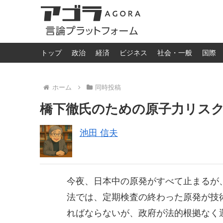
トップ
政治
経済
ビジネス
社会・一般
国際
ホーム
同時投稿
橋下徹氏のための原子力リス
池田 信夫
今夜、日本中の原発がすべて止まるが
法では、定期検査の終わった原発が技
ればならないが、政府が法的根拠なく