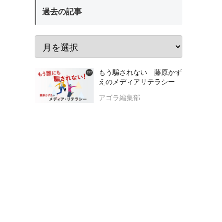
過去の記事
もう騙されない 藤原かず
えのメディアリテラシー
アゴラ編集部