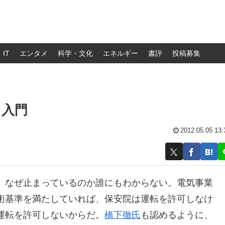
IT
エンタメ
科学・文化
エネルギー
書評
投稿募集
ク入門
2012.05.05 13:
、なぜ止まっているのか誰にもわからない。電気事業
術基準を満たしていれば、保安院は運転を許可しなけ
運転を許可しないからだ。
橋下徹氏
も認めるように、