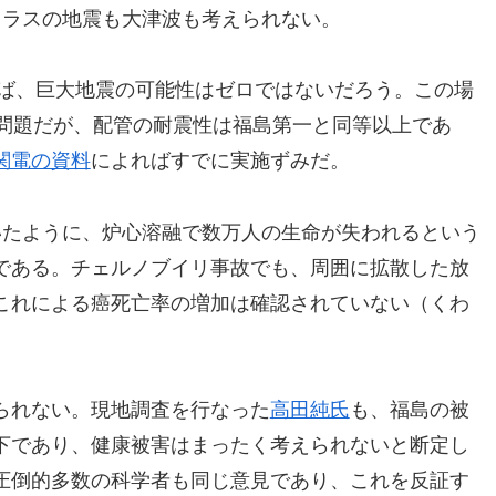
クラスの地震も大津波も考えられない。
れば、巨大地震の可能性はゼロではないだろう。この場
が問題だが、配管の耐震性は福島第一と同等以上であ
関電の資料
によればすでに実施ずみだ。
いたように、炉心溶融で数万人の生命が失われるという
である。チェルノブイリ事故でも、周囲に拡散した放
、これによる癌死亡率の増加は確認されていない（くわ
。
られない。現地調査を行なった
高田純氏
も、福島の被
下であり、健康被害はまったく考えられないと断定し
圧倒的多数の科学者も同じ意見であり、これを反証す