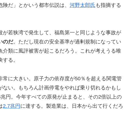
危険だ」とかいう都市伝説は、
河野太郎氏
も指摘する
波が若狭湾で発生して、福島第一と同じような事故が
いのだ
。ただし現在の安全基準が過剰規制になってい
魚介類に風評被害が起こるだろう。これが考えうる唯
決する。
非常に大きい。原子力の依存度が50％を超える関電管
がない。もちろん計画停電をやれば乗り切れるかもし
3兆円。今年すべての原発が止まると、その2倍以上の
は
2.7兆円
に達する。製造業は、日本から出て行くだろ