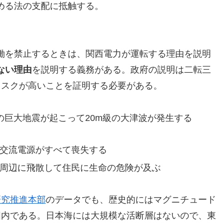
める法の支配に抵触する。
働を禁止するときは、関西電力が運転する理由を説明
ない理由
を説明する義務がある。政府の説明は二転三
リスクが高いことを証明する必要がある。
の巨大地震が起こって20m級の大津波が発生する
交流電源がすべて喪失する
周辺に飛散して住民に生命の危険が及ぶ
研究推進本部
のデータでも、歴史的にはマグニチュード
囲内である。日本海には大規模な活断層はないので、東