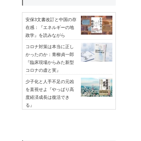
安保3文書改訂と中国の存
在感：『エネルギーの地
政学』を読みながら
コロナ対策は本当に正し
かったのか：青柳貞一郎
『臨床現場からみた新型
コロナの虚と実』
少子化と人手不足の元凶
を直視せよ『やっぱり高
度経済成長は復活でき
る』