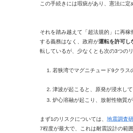
この手続きには瑕疵があり、憲法に定
それを踏み越えて「超法規的」に再稼
する義務はなく、政府が
運転を許可し
転しているが、少なくとも次の3つの
若狭湾でマグニチュード9クラス
津波が起こると、原発が浸水して
炉心溶融が起こり、放射性物質が
まず1のリスクについては、
地震調査
7程度が最大で、これは耐震設計の範