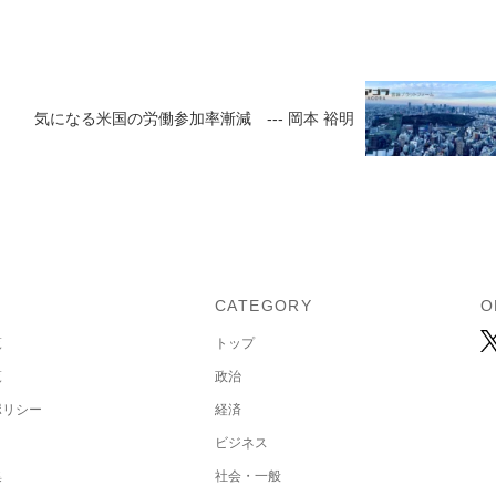
気になる米国の労働参加率漸減 --- 岡本 裕明
U
CATEGORY
O
覧
トップ
覧
政治
ポリシー
経済
ビジネス
集
社会・一般