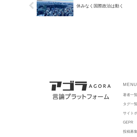
休みなく国際政治は動く
MEN
著者一
タグ一
サイト
GEPR
投稿募