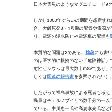
日本大震災のようなマグニチュード9
しかし1000年ぐらいの期間を想定す
合、大飯原発3・4号機の配管や電源
り、電源の浸水防止や電源車の配備も
本質的な問題は3である。
拙著
にも書
のは医学的に根拠のない「危険神話」
射性セシウムは最大数十mSvであり
しくは
国連の報告書
を参照されたい）
したがって福島事故による死者も考え
曝量はチェルノブイリの数千分の一以
ている。中川恵一氏や高妻孝光氏など