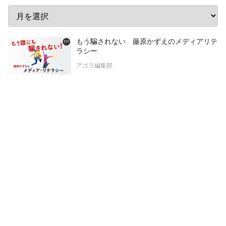
もう騙されない 藤原かずえのメディアリテ
ラシー
アゴラ編集部