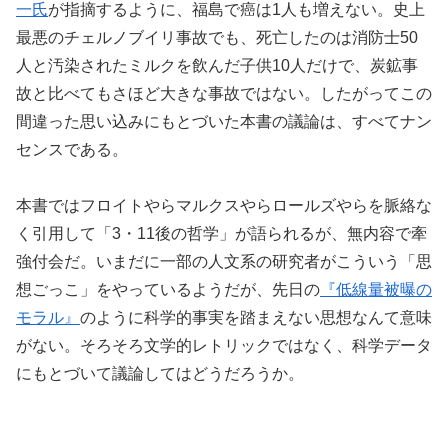
一氏
が指摘するように、福島で癌は1人も増えない。史上
最悪のチェルノブイリ事故でも、死亡したのは消防士50
人と汚染されたミルクを飲んだ子供10人だけで、炭鉱事
故と比べてもさほど大きな事故ではない。したがってこの
間違った思い込みにもとづいた本書の議論は、すべてナン
センスである。
本書ではフロイトやらマルクスやらロールズやらを脈絡な
く引用して「3・11後の哲学」が語られるが、無内容で牽
強付会だ。いまだに一部の人文系の研究者がこういう「思
想ごっこ」をやっているようだが、先日の
『低線量被曝の
モラル』
のように科学的事実を踏まえない思想なんて意味
がない。そろそろ文学的レトリックではなく、科学データ
にもとづいて議論してはどうだろうか。