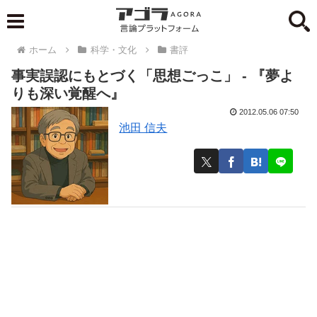
ホーム
科学・文化
書評
事実誤認にもとづく「思想ごっこ」 - 『夢よ
りも深い覚醒へ』
2012.05.06 07:50
池田 信夫