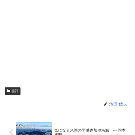
書評
池田 信夫
気になる米国の労働参加率漸減 --- 岡本
裕明