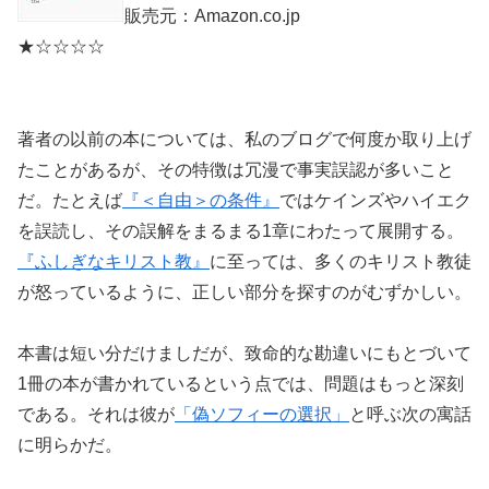
販売元：Amazon.co.jp
★☆☆☆☆
著者の以前の本については、私のブログで何度か取り上げ
たことがあるが、その特徴は冗漫で事実誤認が多いこと
だ。たとえば
『＜自由＞の条件』
ではケインズやハイエク
を誤読し、その誤解をまるまる1章にわたって展開する。
『ふしぎなキリスト教』
に至っては、多くのキリスト教徒
が怒っているように、正しい部分を探すのがむずかしい。
本書は短い分だけましだが、致命的な勘違いにもとづいて
1冊の本が書かれているという点では、問題はもっと深刻
である。それは彼が
「偽ソフィーの選択」
と呼ぶ次の寓話
に明らかだ。