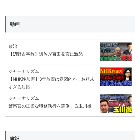
動画
政治
【辺野古事故】遺族が百田発言に激怒
ジャーナリズム
【NHK性加害】3年放置は意図的か：お粗末
すぎる対応
ジャーナリズム
警察官の正当な職務執行を罵倒する玉川徹
書評