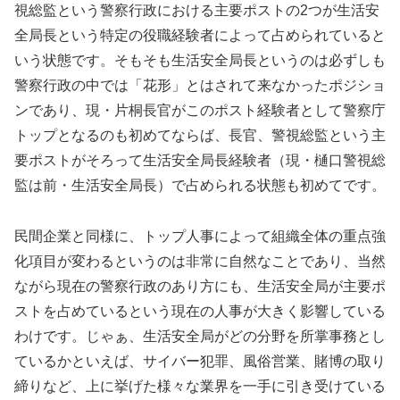
視総監という警察行政における主要ポストの2つが生活安
全局長という特定の役職経験者によって占められていると
いう状態です。そもそも生活安全局長というのは必ずしも
警察行政の中では「花形」とはされて来なかったポジショ
ンであり、現・片桐長官がこのポスト経験者として警察庁
トップとなるのも初めてならば、長官、警視総監という主
要ポストがそろって生活安全局長経験者（現・樋口警視総
監は前・生活安全局長）で占められる状態も初めてです。
民間企業と同様に、トップ人事によって組織全体の重点強
化項目が変わるというのは非常に自然なことであり、当然
ながら現在の警察行政のあり方にも、生活安全局が主要ポ
ストを占めているという現在の人事が大きく影響している
わけです。じゃぁ、生活安全局がどの分野を所掌事務とし
ているかといえば、サイバー犯罪、風俗営業、賭博の取り
締りなど、上に挙げた様々な業界を一手に引き受けている