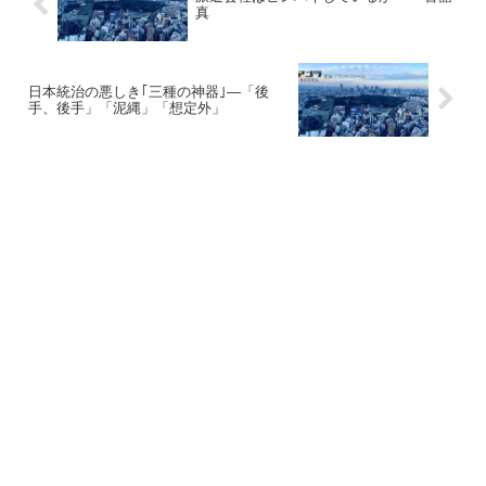
真
日本統治の悪しき｢三種の神器｣―「後
手、後手」「泥縄」「想定外」