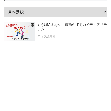
もう騙されない 藤原かずえのメディアリテ
ラシー
アゴラ編集部