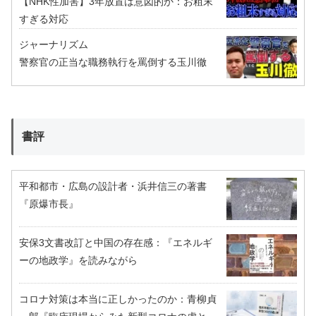
【NHK性加害】3年放置は意図的か：お粗末
すぎる対応
ジャーナリズム
警察官の正当な職務執行を罵倒する玉川徹
書評
平和都市・広島の設計者・浜井信三の著書
『原爆市長』
安保3文書改訂と中国の存在感：『エネルギ
ーの地政学』を読みながら
コロナ対策は本当に正しかったのか：青柳貞