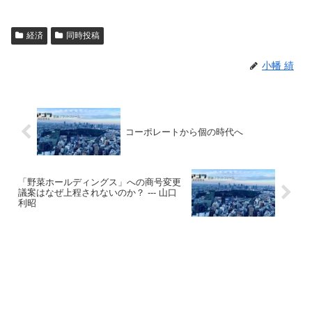
経済
同時投稿
小幡 績
コーポレートから個の時代へ
「野菜ホールディングス」への商号変更
議案はなぜ上程されないのか？ --- 山口
利昭