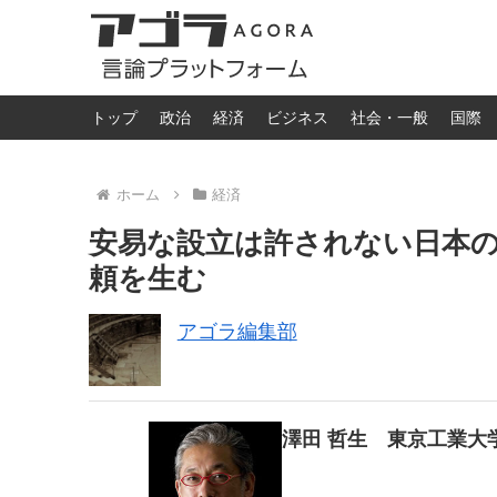
トップ
政治
経済
ビジネス
社会・一般
国際
ホーム
経済
安易な設立は許されない日本の
頼を生む
アゴラ編集部
澤田 哲生 東京工業大