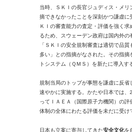
当時、ＳＫＩの長官ジュディス・メリ
摘できなかったことを深刻かつ謙虚に
ＫＩの審査能力の査定・評価を強く求
るため、スウェーデン政府は国内外の
「ＳＫＩの安全規制審査は適切で品質
多い」との指摘がなされた。その指摘
トシステム（ＱＭＳ）を新たに導入す
規制当局のトップが事態を謙虚に反省
速やかに実施する。かたや日本では、2
ってＩＡＥＡ（国際原子力機関）の評
体制の全体にわたる評価を未だに受け
日本も立案に寄与してきた
安全文化
を