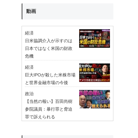
動画
経済
日米協調介入が示すのは
日本ではなく米国の財政
危機
経済
巨大IPOが殺した米株市場
と世界金融市場の今後
政治
【当然の報い】百田尚樹
参院議員：暴行罪と脅迫
罪で訴えられる