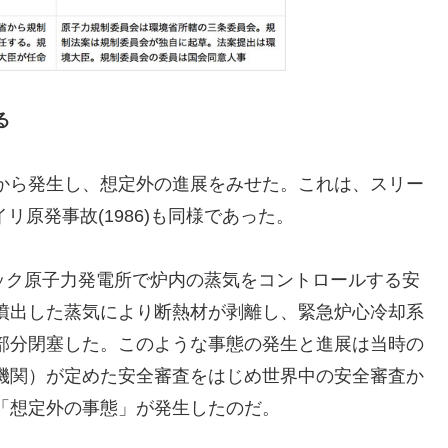
る
から発生し、想定外の進展をみせた。これは、スリー
イリ原発事故(1986)も同様であった。
ベック原子力発電所で炉内の蒸気をコントロールする安
噴出した蒸気により断熱材が剥離し、緊急炉心冷却系
部分閉塞した。このような事態の発生と進展は当時の
機関）が定めた安全審査をはじめ世界中の安全審査か
「想定外の事態」が発生したのだ。