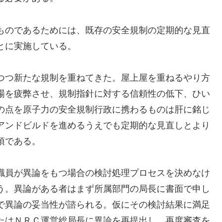
ものであるためには、既存の安全規制の定期的な見直
とに実施している。
つつ新たな規制を重ねてきた。屋上屋を重ねるやり方
場を疲弊させ、規制指針に対する信頼性の低下、ひい
の点を原子力の安全規制行政に携わるものは肝に銘じ
アンドビルドを進めるうえでも定期的な見直しとより
須である。
職員が異論をもつ場合の検討処理プロセスを決めなけ
う。異論がある者はまず所属部門の局長に書面で申し
で異論の妥当性が諮られる。仮にその検討結果に満足
たはＮＲＣ運営総局長に異論を再提出し、再度審査を