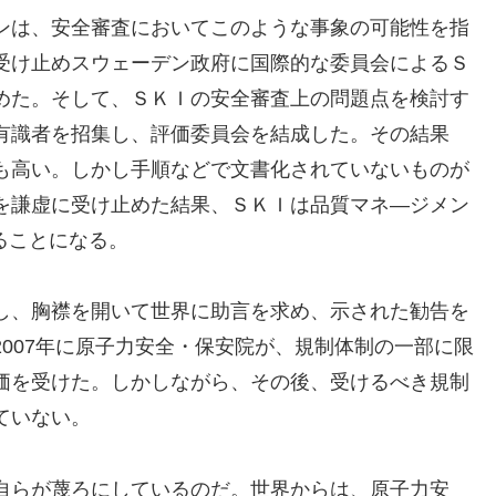
ンは、安全審査においてこのような事象の可能性を指
受け止めスウェーデン政府に国際的な委員会によるＳ
めた。そして、ＳＫＩの安全審査上の問題点を検討す
有識者を招集し、評価委員会を結成した。その結果
も高い。しかし手順などで文書化されていないものが
を謙虚に受け止めた結果、ＳＫＩは品質マネ―ジメン
ることになる。
し、胸襟を開いて世界に助言を求め、示された勧告を
007年に原子力安全・保安院が、規制体制の一部に限
価を受けた。しかしながら、その後、受けるべき規制
ていない。
自らが蔑ろにしているのだ。世界からは、原子力安