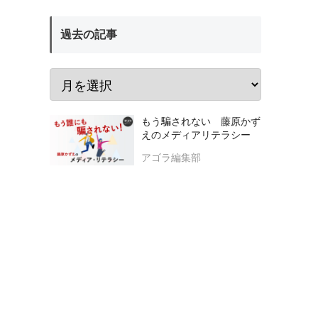
過去の記事
もう騙されない 藤原かず
えのメディアリテラシー
アゴラ編集部