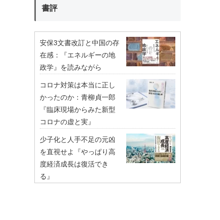
書評
安保3文書改訂と中国の存
在感：『エネルギーの地
政学』を読みながら
コロナ対策は本当に正し
かったのか：青柳貞一郎
『臨床現場からみた新型
コロナの虚と実』
少子化と人手不足の元凶
を直視せよ『やっぱり高
度経済成長は復活でき
る』