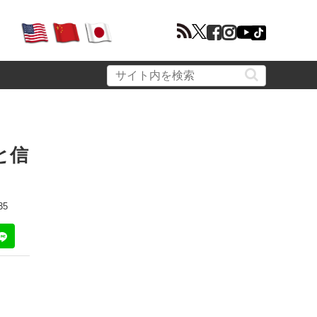
と信
35