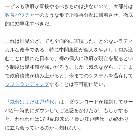
ービスも政府が直接やるべきものは少ないので、大部分は
教育バウチャー
のような形で所得再分配に帰着させ、徹底
的に効率化すべきだ。
これは世界のどこでも全面的に実現したことのないラディ
カルな改革である。特に中間集団が個人をやさしく包み込
むことに慣れた日本で、裸の個人に政府が現金を配るとい
う制度は違和感が強いだろう。しかし残念ながら、ここま
で政府債務が積み上がると、今までのシステムを温存して
ソフトランディング
することは不可能に近い。
『気分はまだ江戸時代』
は、ダウンロードが殺到してサー
バが一時的にダウンしてご迷惑をかけたが、もしかする
と、われわれは17世紀以来の「長い江戸時代」の終わり
に立ち会っているのかも知れない。