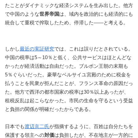
たことがダイナミックな経済システムを生み出した。他方
で中国のような
世界帝国
は、域内を政治的にも経済的にも
統合して重税で搾取したため、停滞した――と考える。
しかし
最近の実証研究
では、これは誤りだとされている。
中国の税率は5～10％と低く、公共サービスはほとんどな
かったが経済活動は自由だった。ブルボン王朝の末期も
5％ぐらいだった。豪華なベルサイユ宮殿のために税金を
払うことを民衆が拒んだことが、フランス革命の原因だっ
た。他方で西洋の都市国家の税率は30％以上あったが、
租税反乱は起こらなかった。市民の生命を守るという受益
と負担の関係が明確だったからである。
日本でも
渡辺京二氏
が指摘するように、百姓は自分たちを
保護する領主への
対価
は負担したが、不在地主が一方的に