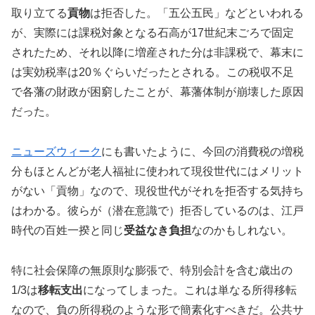
取り立てる
貢物
は拒否した。「五公五民」などといわれる
が、実際には課税対象となる石高が17世紀末ごろで固定
されたため、それ以降に増産された分は非課税で、幕末に
は実効税率は20％ぐらいだったとされる。この税収不足
で各藩の財政が困窮したことが、幕藩体制が崩壊した原因
だった。
ニューズウィーク
にも書いたように、今回の消費税の増税
分もほとんどが老人福祉に使われて現役世代にはメリット
がない「貢物」なので、現役世代がそれを拒否する気持ち
はわかる。彼らが（潜在意識で）拒否しているのは、江戸
時代の百姓一揆と同じ
受益なき負担
なのかもしれない。
特に社会保障の無原則な膨張で、特別会計を含む歳出の
1/3は
移転支出
になってしまった。これは単なる所得移転
なので、負の所得税のような形で簡素化すべきだ。公共サ