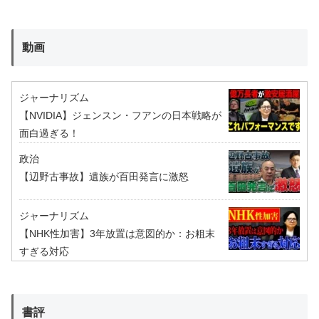
動画
ジャーナリズム
【NVIDIA】ジェンスン・フアンの日本戦略が
面白過ぎる！
政治
【辺野古事故】遺族が百田発言に激怒
ジャーナリズム
【NHK性加害】3年放置は意図的か：お粗末
すぎる対応
書評