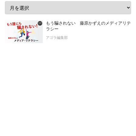
もう騙されない 藤原かずえのメディアリテ
ラシー
アゴラ編集部