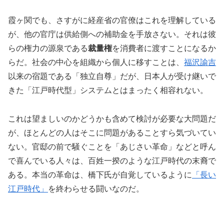
霞ヶ関でも、さすがに経産省の官僚はこれを理解している
が、他の官庁は供給側への補助金を手放さない。それは彼
らの権力の源泉である
裁量権
を消費者に渡すことになるか
らだ。社会の中心を組織から個人に移すことは、
福沢諭吉
以来の宿題である「独立自尊」だが、日本人が受け継いで
きた「江戸時代型」システムとはまったく相容れない。
これは望ましいのかどうかも含めて検討が必要な大問題だ
が、ほとんどの人はそこに問題があることすら気づいてい
ない。官邸の前で騒ぐことを「あじさい革命」などと呼ん
で喜んでいる人々は、百姓一揆のような江戸時代の末裔で
ある。本当の革命は、橋下氏が自覚しているように
「長い
江戸時代」
を終わらせる闘いなのだ。