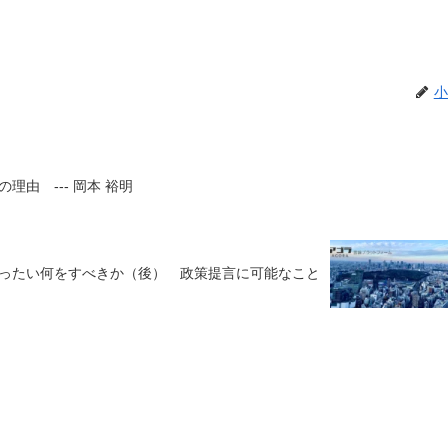
小
由 --- 岡本 裕明
ったい何をすべきか（後） 政策提言に可能なこと