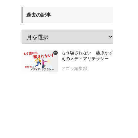
過去の記事
もう騙されない 藤原かず
えのメディアリテラシー
アゴラ編集部