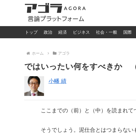
トップ
政治
経済
ビジネス
社会・一般
国際
ホーム
アゴラ
ではいったい何をすべきか 
小幡 績
ここまでの（前）と（中）を読まれて
そうでしょう。泥仕合とはつまらない