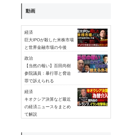
動画
経済
巨大IPOが殺した米株市場
と世界金融市場の今後
政治
【当然の報い】百田尚樹
参院議員：暴行罪と脅迫
罪で訴えられる
経済
キオクシア決算など最近
の経済ニュースをまとめ
て解説