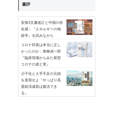
書評
安保3文書改訂と中国の存
在感：『エネルギーの地
政学』を読みながら
コロナ対策は本当に正し
かったのか：青柳貞一郎
『臨床現場からみた新型
コロナの虚と実』
少子化と人手不足の元凶
を直視せよ『やっぱり高
度経済成長は復活でき
る』