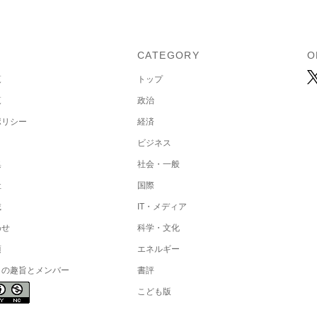
U
CATEGORY
O
覧
トップ
覧
政治
ポリシー
経済
ビジネス
集
社会・一般
社
国際
載
IT・メディア
わせ
科学・文化
項
エネルギー
トの趣旨とメンバー
書評
こども版