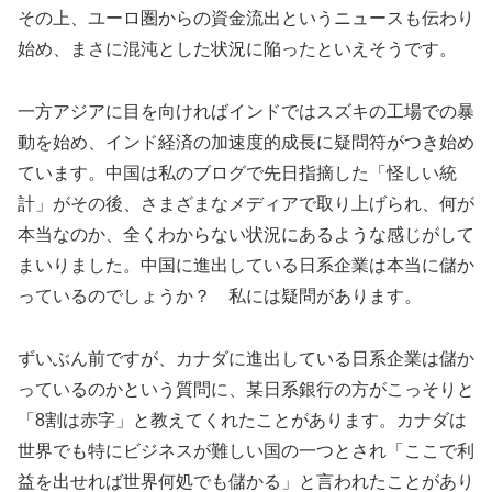
その上、ユーロ圏からの資金流出というニュースも伝わり
始め、まさに混沌とした状況に陥ったといえそうです。
一方アジアに目を向ければインドではスズキの工場での暴
動を始め、インド経済の加速度的成長に疑問符がつき始め
ています。中国は私のブログで先日指摘した「怪しい統
計」がその後、さまざまなメディアで取り上げられ、何が
本当なのか、全くわからない状況にあるような感じがして
まいりました。中国に進出している日系企業は本当に儲か
っているのでしょうか？ 私には疑問があります。
ずいぶん前ですが、カナダに進出している日系企業は儲か
っているのかという質問に、某日系銀行の方がこっそりと
「8割は赤字」と教えてくれたことがあります。カナダは
世界でも特にビジネスが難しい国の一つとされ「ここで利
益を出せれば世界何処でも儲かる」と言われたことがあり