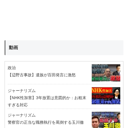
動画
政治
【辺野古事故】遺族が百田発言に激怒
ジャーナリズム
【NHK性加害】3年放置は意図的か：お粗末
すぎる対応
ジャーナリズム
警察官の正当な職務執行を罵倒する玉川徹