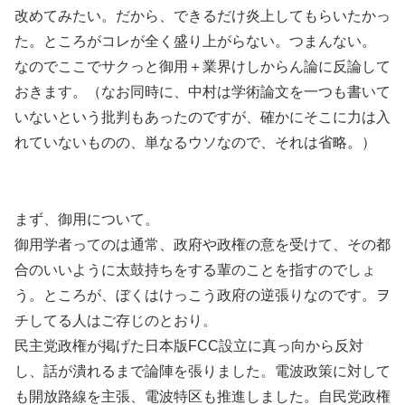
改めてみたい。だから、できるだけ炎上してもらいたかっ
た。ところがコレが全く盛り上がらない。つまんない。
なのでここでサクっと御用＋業界けしからん論に反論して
おきます。（なお同時に、中村は学術論文を一つも書いて
いないという批判もあったのですが、確かにそこに力は入
れていないものの、単なるウソなので、それは省略。）
まず、御用について。
御用学者ってのは通常、政府や政権の意を受けて、その都
合のいいように太鼓持ちをする輩のことを指すのでしょ
う。ところが、ぼくはけっこう政府の逆張りなのです。ヲ
チしてる人はご存じのとおり。
民主党政権が掲げた日本版FCC設立に真っ向から反対
し、話が潰れるまで論陣を張りました。電波政策に対して
も開放路線を主張、電波特区も推進しました。自民党政権