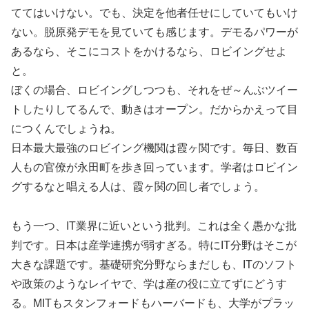
ててはいけない。でも、決定を他者任せにしていてもいけ
ない。脱原発デモを見ていても感じます。デモるパワーが
あるなら、そこにコストをかけるなら、ロビイングせよ
と。
ぼくの場合、ロビイングしつつも、それをぜ～んぶツイー
トしたりしてるんで、動きはオープン。だからかえって目
につくんでしょうね。
日本最大最強のロビイング機関は霞ヶ関です。毎日、数百
人もの官僚が永田町を歩き回っています。学者はロビイン
グするなと唱える人は、霞ヶ関の回し者でしょう。
もう一つ、IT業界に近いという批判。これは全く愚かな批
判です。日本は産学連携が弱すぎる。特にIT分野はそこが
大きな課題です。基礎研究分野ならまだしも、ITのソフト
や政策のようなレイヤで、学は産の役に立てずにどうす
る。MITもスタンフォードもハーバードも、大学がプラッ