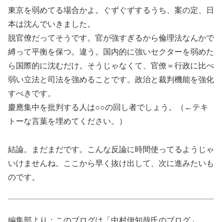
東京を弱めてる場合かよ。ぐずぐずするうち、案の定、日
本は沈んでいきました。
脱官僚だってそうです。官が強すぎるから倫理法なんかで
縛って平衡を保つ。違う。国内的に強いセクターを弱めた
ら国際的に沈むだけ。そうじゃなくて、官僚＝行政に比べ
弱い立法と司法を強めることです。政治と裁判機能を強化
すべきです。
慶應集中を批判する人は○○の回し者でしょう。（←テキ
トーな言葉を埋めてください。）
結論。まだまだです。こんな反論に時間使ってるようじゃ
いけませんね。ここから早く抜け出して、次に進みたいも
のです。
編集部より：このブログは「中村伊知哉氏のブログ」