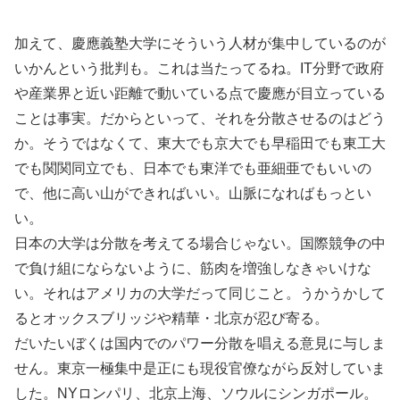
加えて、慶應義塾大学にそういう人材が集中しているのが
いかんという批判も。これは当たってるね。IT分野で政府
や産業界と近い距離で動いている点で慶應が目立っている
ことは事実。だからといって、それを分散させるのはどう
か。そうではなくて、東大でも京大でも早稲田でも東工大
でも関関同立でも、日本でも東洋でも亜細亜でもいいの
で、他に高い山ができればいい。山脈になればもっとい
い。
日本の大学は分散を考えてる場合じゃない。国際競争の中
で負け組にならないように、筋肉を増強しなきゃいけな
い。それはアメリカの大学だって同じこと。うかうかして
るとオックスブリッジや精華・北京が忍び寄る。
だいたいぼくは国内でのパワー分散を唱える意見に与しま
せん。東京一極集中是正にも現役官僚ながら反対していま
した。NYロンパリ、北京上海、ソウルにシンガポール。