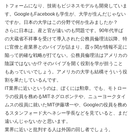
トフォームになり、技術もビジネスモデルも開発していま
す。GoogleもFacebookも学生が、大学が生んだじゃない
ですか。日本の大学はこの分野で何か生みましたか？
さらに日本は、産と官が遠いのも問題です。90年代半ば
の大蔵省不祥事を受けて導入された公務員倫理法以降、特
に官僚と産業界とのパイプが詰まり、霞ヶ関が情報不足に
陥って的確な戦略が打てない。公務員倫理法はアメリカの
陰謀ではないか!? そのパイプを開く役割を学が担うこと
もあっていいでしょう。アメリカの大学も結構そういう役
割を果たしているんです。
IT業界に近いというのは、ぼくには勲章。でも、モトロー
ラの役員を務めるMITネグロポンテや、ニューヨークタイ
ムスの役員に就いたMIT伊藤壌一や、Googleの役員を務め
るスタンフォード大ヘネシー学長などを見ていると、まだ
遠いんじゃないかと思います。
業界に近いと批判する人は外国の回し者でしょう。