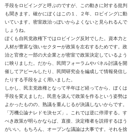
手段をロビイングと呼ぶのですが、この動きに対する批判
も聞きます。確かにぼくはこの１、２年、ロビイングに動
いています。密室政治っぽいからよくないと見られるんで
しょうね。
ぼくも自民党政権下ではロビイング反対でした。資本力と
人材が豊富な強いセクターが政策を左右するためです。政
治と官僚と一部の大企業とが密室で政策決定しているよう
に映りました。だから、民間フォーラムやパネル討議を開
催してアピールしたり、民間研究会を編成して情報発信し
たりする手段をよく用いました。
しかし、民主党政権となって半年ほど経ってから、ぼくは
手段を変えました。民意を汲んで政策を作るという姿勢は
よかったものの、熟議を重んじるが決議しないからです。
「万機公論ナレドモ決セズ」。これでは逆に停滞する。す
べき政策が明らかならば、直接、決定権者を説得するほう
がいい。もちろん、オープンな議論は大事です。それを捨