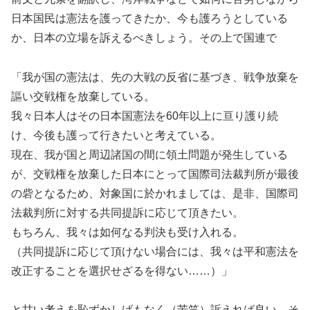
日本国民は憲法を護ってきたか、今も護ろうとしている
か、日本の立場を訴えるべきしょう。その上で国連で
「我が国の憲法は、先の大戦の反省に基づき、戦争放棄を
謳い交戦権を放棄している。
我々日本人はその日本国憲法を60年以上に亘り護り続
け、今後も護って行きたいと考えている。
現在、我が国と周辺諸国の間に領土問題が発生している
が、交戦権を放棄した日本にとって国際司法裁判所が最後
の砦となるため、対象国に於かれましては、是非、国際司
法裁判所に対する共同提訴に応じて頂きたい。
もちろん、我々は如何なる判決も受け入れる。
（共同提訴に応じて頂けない場合には、我々は平和憲法を
改正することを選択せざるを得ない……）」
と甘い考えを恥ずかしげもなく（苦笑）訴えれば良い。そ