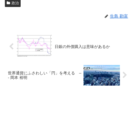
政治
生島 勘富
日銀の外債購入は意味があるか
世界通貨にふさわしい「円」を考える --
- 岡本 裕明