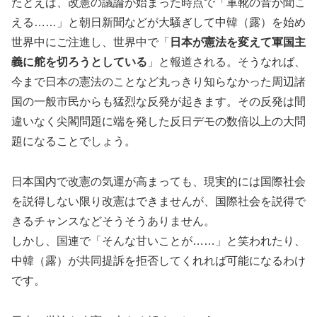
たとえば、改憲の議論が始まった時点で「軍靴の音が聞こ
える……」と朝日新聞などが大騒ぎして中韓（露）を始め
世界中にご注進し、世界中で「
日本が憲法を変えて軍国主
義に舵を切ろうとしている
」と報道される。そうなれば、
今まで日本の憲法のことなど丸っきり知らなかった周辺諸
国の一般市民からも猛烈な反発が起きます。その反発は間
違いなく尖閣問題に端を発した反日デモの数倍以上の大問
題になることでしょう。
日本国内で改憲の気運が高まっても、現実的には国際社会
を説得しない限り改憲はできませんが、国際社会を説得で
きるチャンスなどそうそうありません。
しかし、国連で「そんな甘いことが……」と笑われたり、
中韓（露）が共同提訴を拒否してくれれば可能になるわけ
です。