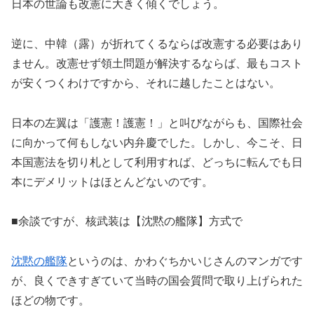
日本の世論も改憲に大きく傾くでしょう。
逆に、中韓（露）が折れてくるならば改憲する必要はあり
ません。改憲せず領土問題が解決するならば、最もコスト
が安くつくわけですから、それに越したことはない。
日本の左翼は「護憲！護憲！」と叫びながらも、国際社会
に向かって何もしない内弁慶でした。しかし、今こそ、日
本国憲法を切り札として利用すれば、どっちに転んでも日
本にデメリットはほとんどないのです。
■余談ですが、核武装は【沈黙の艦隊】方式で
沈黙の艦隊
というのは、かわぐちかいじさんのマンガです
が、良くできすぎていて当時の国会質問で取り上げられた
ほどの物です。