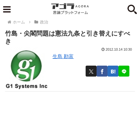
ホーム
政治
竹島・尖閣問題は憲法九条と引き替えにすべ
き
2012.10.14 10:30
生島 勘富