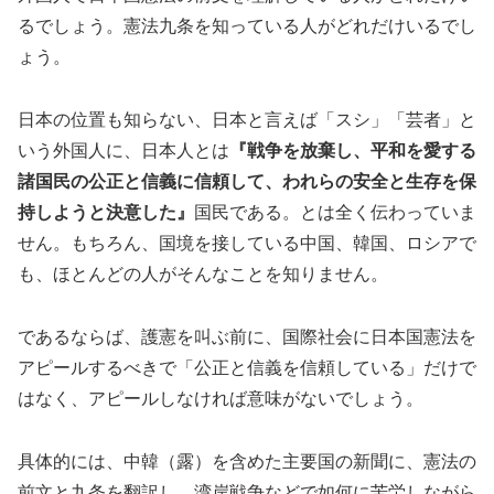
るでしょう。憲法九条を知っている人がどれだけいるでし
ょう。
日本の位置も知らない、日本と言えば「スシ」「芸者」と
いう外国人に、日本人とは
『戦争を放棄し、平和を愛する
諸国民の公正と信義に信頼して、われらの安全と生存を保
持しようと決意した』
国民である。とは全く伝わっていま
せん。もちろん、国境を接している中国、韓国、ロシアで
も、ほとんどの人がそんなことを知りません。
であるならば、護憲を叫ぶ前に、国際社会に日本国憲法を
アピールするべきで「公正と信義を信頼している」だけで
はなく、アピールしなければ意味がないでしょう。
具体的には、中韓（露）を含めた主要国の新聞に、憲法の
前文と九条を翻訳し、湾岸戦争などで如何に苦労しながら