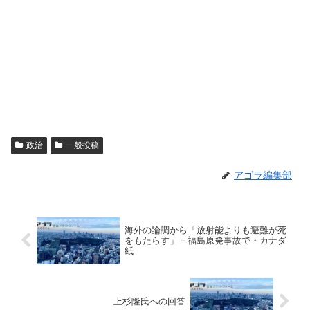
政治
一般投稿
アゴラ編集部
海外の論調から「放射能よりも避難が死
をもたらす」－福島原発事故で・カナダ
紙
上杉隆氏への回答