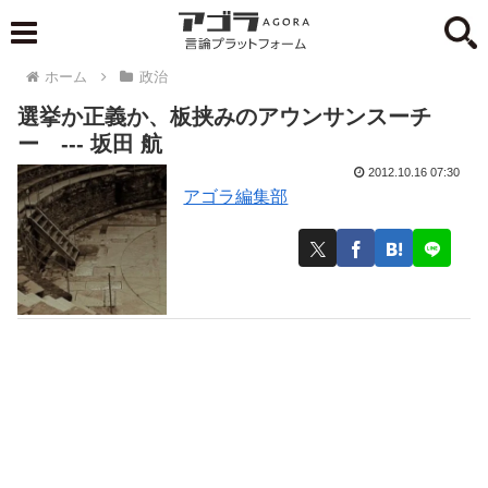
ホーム
政治
選挙か正義か、板挟みのアウンサンスーチ
ー --- 坂田 航
2012.10.16 07:30
アゴラ編集部