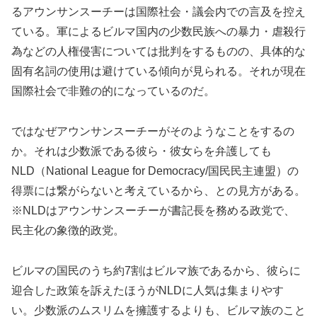
るアウンサンスーチーは国際社会・議会内での言及を控え
ている。軍によるビルマ国内の少数民族への暴力・虐殺行
為などの人権侵害については批判をするものの、具体的な
固有名詞の使用は避けている傾向が見られる。それが現在
国際社会で非難の的になっているのだ。
ではなぜアウンサンスーチーがそのようなことをするの
か。それは少数派である彼ら・彼女らを弁護しても
NLD（National League for Democracy/国民民主連盟）の
得票には繋がらないと考えているから、との見方がある。
※NLDはアウンサンスーチーが書記長を務める政党で、
民主化の象徴的政党。
ビルマの国民のうち約7割はビルマ族であるから、彼らに
迎合した政策を訴えたほうがNLDに人気は集まりやす
い。少数派のムスリムを擁護するよりも、ビルマ族のこと