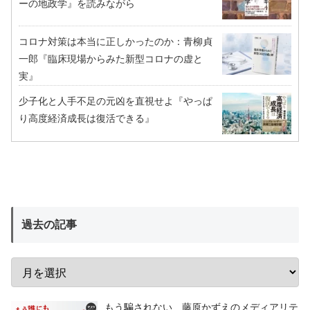
ーの地政学』を読みながら
コロナ対策は本当に正しかったのか：青柳貞
一郎『臨床現場からみた新型コロナの虚と
実』
少子化と人手不足の元凶を直視せよ『やっぱ
り高度経済成長は復活できる』
過去の記事
もう騙されない 藤原かずえのメディアリテ