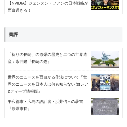
【NVIDIA】ジェンスン・フアンの日本戦略が
面白過ぎる！
書評
「祈りの長崎」の原爆の歴史と二つの世界遺
産：永井隆『長崎の鐘』
世界のニュースを面白がる作法について『世
界のニュースを日本人は何も知らない 激レア
&ディープ情報版』
平和都市・広島の設計者・浜井信三の著書
『原爆市長』