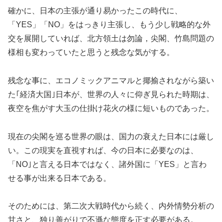
確かに、日本の主張が通り易かったこの時代に、
「YES」「NO」をはっきり主張し、もう少し戦略的な外
交を展開していれば、北方領土は勿論，尖閣、竹島問題の
様相も変わっていたと思うと残念な気がする。
残念な事に、エコノミックアニマルと揶揄されながら築い
た｢経済大国｣日本が、世界の人々に仰ぎ見られた時期は、
夜空を焦がす大玉の仕掛け花火の様に短いものであった。
現在の尖閣を巡る世界の眼は、国力の衰えた日本には厳し
い。この現実を直視すれば、今の日本に必要なのは、
「NO｣と言える日本ではなく、諸外国に「YES」と言わ
せる事が出来る日本である。
そのためには、第二次大戦時代から続く、内外情勢分析の
甘さと、独り善がりで不遜な態度を正す必要がある。