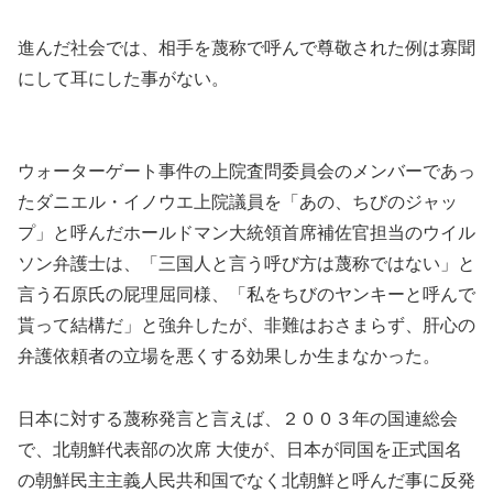
進んだ社会では、相手を蔑称で呼んで尊敬された例は寡聞
にして耳にした事がない。
ウォーターゲート事件の上院査問委員会のメンバーであっ
たダニエル・イノウエ上院議員を「あの、ちびのジャッ
プ」と呼んだホールドマン大統領首席補佐官担当のウイル
ソン弁護士は、「三国人と言う呼び方は蔑称ではない」と
言う石原氏の屁理屈同様、「私をちびのヤンキーと呼んで
貰って結構だ」と強弁したが、非難はおさまらず、肝心の
弁護依頼者の立場を悪くする効果しか生まなかった。
日本に対する蔑称発言と言えば、２００３年の国連総会
で、北朝鮮代表部の次席 大使が、日本が同国を正式国名
の朝鮮民主主義人民共和国でなく北朝鮮と呼んだ事に反発