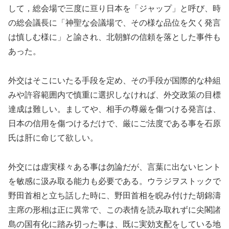
して，総会場で三度に亘り日本を「ジャップ」と呼び、時
の総会議長に「神聖な会議場で、その様な品位を欠く発言
は慎しむ様に」と諭され、北朝鮮の信頼を落とした事件も
あった。
外交はそこにいたる手段を定め、その手段が国際的な枠組
みや許容範囲内で慎重に選択しなければ、外交政策の目標
達成は難しい。ましてや、相手の尊厳を傷つける発言は、
日本の信用を傷つけるだけで、厳にご法度である事を石原
氏は肝に命じて欲しい。
外交には虚実様々ある事は勿論だが、言葉に出ないヒント
を敏感に汲み取る能力も必要である。ウラジヲストックで
野田首相と立ち話した時に、野田首相を睨み付けた胡錦濤
主席の形相は正に異常で、この表情を読み取れずに尖閣諸
島の国有化に踏み切った事は、既に実効支配をしている地