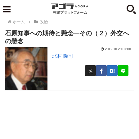
ホーム
政治
石原知事への期待と懸念―その（２）外交へ
の懸念
2012.10.29 07:00
北村 隆司