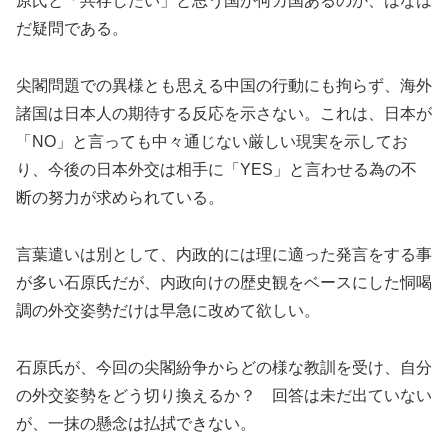
原氏と「共存したい」と思う国が何カ国あるのか、はなは
だ疑問である。
尖閣問題での異様とも思える中国の行動にも拘らず、海外
諸国は日本人の期待する反応を示さない。これは、日本が
「NO」と言っても中々通じない厳しい現実を示してお
り、今後の日本外交は相手に「YES」と言わせる為の不
断の努力が求められている。
言葉遣いは別として、内政的には理に適った発言をする事
が多い石原氏だが、内政向けの歴史観をベースにした恫喝
調の外交姿勢だけは早急に改めて欲しい。
石原氏が、今回の尖閣紛争からどの様な教訓を受け、自分
の外交姿勢をどう切り換えるか？ 回答は未だ出ていない
が、一抹の懸念は払拭できない。