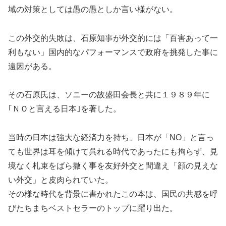
域の対策としては愚の愚としか言い様がない。
この外交的失敗は、石原知事が外交的には「百害あって一
利もない」国内的なパフォーマンスで政府を挑発した事に
遠因がある。
その石原氏は、ソニーの故盛田会長と共に１９８９年に
｢ＮＯと言える日本｣を著した。
当時の日本は強大な経済力を持ち、日本が「NO」と言っ
ても世界は耳を傾けて呉れる時代であったにも拘らず、見
境なく札束をばら撒く事を友好外交と間違え「顔の見えな
い外交」と皮肉られていた。
その様な時代を背景に書かれたこの本は、国民の共感を呼
びたちまちベストセラーのトップに躍り出た。