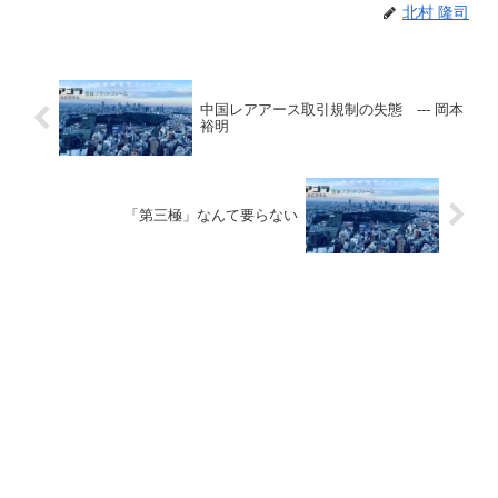
北村 隆司
中国レアアース取引規制の失態 --- 岡本
裕明
「第三極」なんて要らない