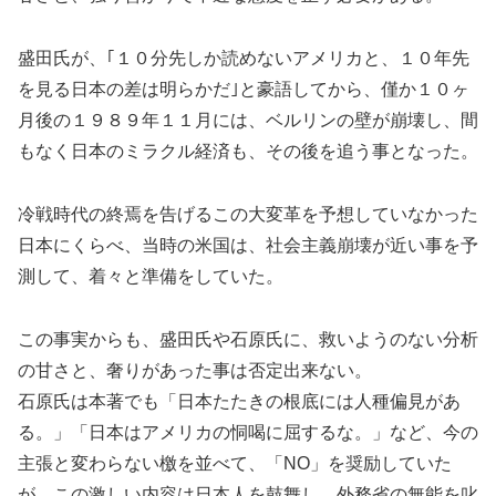
盛田氏が、｢１０分先しか読めないアメリカと、１０年先
を見る日本の差は明らかだ｣と豪語してから、僅か１０ヶ
月後の１９８９年１１月には、ベルリンの壁が崩壊し、間
もなく日本のミラクル経済も、その後を追う事となった。
冷戦時代の終焉を告げるこの大変革を予想していなかった
日本にくらべ、当時の米国は、社会主義崩壊が近い事を予
測して、着々と準備をしていた。
この事実からも、盛田氏や石原氏に、救いようのない分析
の甘さと、奢りがあった事は否定出来ない。
石原氏は本著でも「日本たたきの根底には人種偏見があ
る。」「日本はアメリカの恫喝に屈するな。」など、今の
主張と変わらない檄を並べて、「NO」を奨励していた
が、この激しい内容は日本人を鼓舞し、外務省の無能を叱