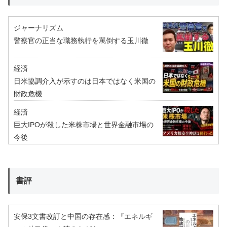
ジャーナリズム
警察官の正当な職務執行を罵倒する玉川徹
経済
日米協調介入が示すのは日本ではなく米国の
財政危機
経済
巨大IPOが殺した米株市場と世界金融市場の
今後
書評
安保3文書改訂と中国の存在感：『エネルギ