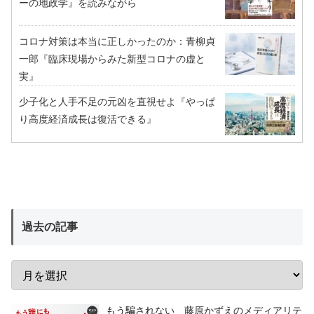
ーの地政学』を読みながら
コロナ対策は本当に正しかったのか：青柳貞
一郎『臨床現場からみた新型コロナの虚と
実』
少子化と人手不足の元凶を直視せよ『やっぱ
り高度経済成長は復活できる』
過去の記事
もう騙されない 藤原かずえのメディアリテ