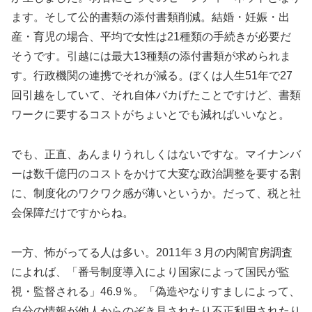
ます。そして公的書類の添付書類削減。結婚・妊娠・出
産・育児の場合、平均で女性は21種類の手続きが必要だ
そうです。引越には最大13種類の添付書類が求められま
す。行政機関の連携でそれが減る。ぼくは人生51年で27
回引越をしていて、それ自体バカげたことですけど、書類
ワークに要するコストがちょいとでも減ればいいなと。
でも、正直、あんまりうれしくはないですな。マイナンバ
ーは数千億円のコストをかけて大変な政治調整を要する割
に、制度化のワクワク感が薄いというか。だって、税と社
会保障だけですからね。
一方、怖がってる人は多い。2011年３月の内閣官房調査
によれば、「番号制度導入により国家によって国民が監
視・監督される」46.9％。「偽造やなりすましによって、
自分の情報が他人からのぞき見されたり不正利用されたり