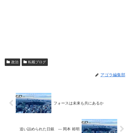
政治
転載ブログ
アゴラ編集部
フォースは未来も共にあるか
追い詰められた日銀 --- 岡本 裕明