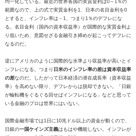
均一化している。最近の世界各国の実質金利は0～1％の
範囲なので、上の式で実質金利を1、日本の名目金利を0
とすると、インフレ率は－1、つまり1％のデフレにな
る。名目金利（国内の資本収益率）が国際的な実質金利よ
り低いため、意図せざる金融引き締めが起こってデフレに
なるのだ。
逆にアメリカのように国際的な水準より収益率が高いとイ
ンフレになる。つまり
日米のインフレ率の差は資本収益率
の差
なのだ。したがって日本経済の潜在成長率（資本収益
率）を高めない限り、デフレからは脱却できない。「日銀
が輪転機をぐるぐる回せばインフレになる」などと思って
いる金融のプロは世界にはいない。
国際金融市場では1日に10兆ドル以上の資金が動くので、
日銀の
一国ケインズ主義
はもはや機能しない。インフレが