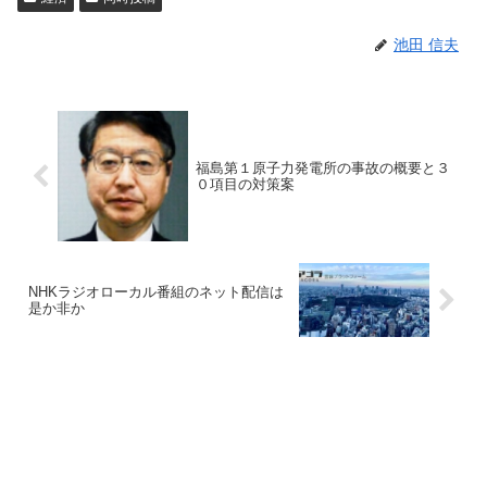
池田 信夫
福島第１原子力発電所の事故の概要と３
０項目の対策案
NHKラジオローカル番組のネット配信は
是か非か