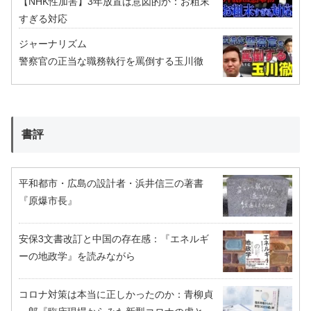
【NHK性加害】3年放置は意図的か：お粗末
すぎる対応
ジャーナリズム
警察官の正当な職務執行を罵倒する玉川徹
書評
平和都市・広島の設計者・浜井信三の著書
『原爆市長』
安保3文書改訂と中国の存在感：『エネルギ
ーの地政学』を読みながら
コロナ対策は本当に正しかったのか：青柳貞