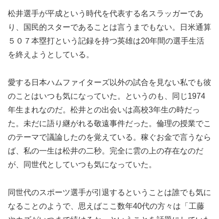
松井選手が平成という時代を代表する名スラッガーであ
り、国民的スターであることは言うまでもない。日米通算
５０７本塁打という記録を持つ英雄は20年間の選手生活
を終えようとしている。
愛する日本ハムファイターズ以外の試合を見ない私でも彼
のことはいつも気になっていた。というのも、同じ1974
年生まれなのだ。松井との出会いは高校3年生の時だっ
た。未だに語り継がれる敬遠事件だった。倫理の授業でこ
のテーマで議論したのを覚えている。稼ぐお金で言うなら
ば、私の一生は松井の二秒。完全に雲の上の存在なのだ
が、同世代としていつも気になっていた。
同世代のスポーツ選手が引退するということは誰でも気に
なることのようで、思えばここ数年40代の方々は「工藤