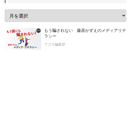
もう騙されない 藤原かずえのメディアリテ
ラシー
アゴラ編集部