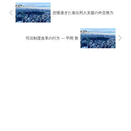
怠慢過ぎた進出邦人支援の外交努力
司法制度改革の行方 --- 平岡 敦