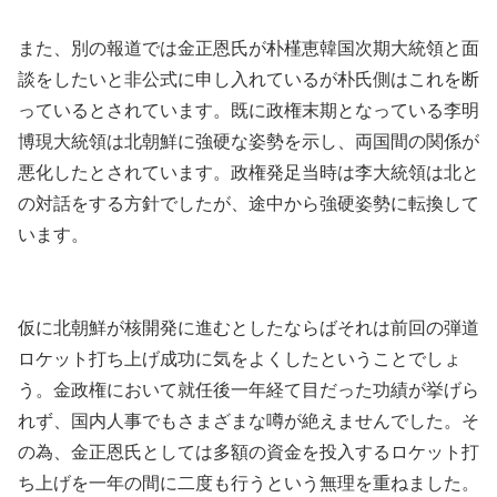
また、別の報道では金正恩氏が朴槿恵韓国次期大統領と面
談をしたいと非公式に申し入れているが朴氏側はこれを断
っているとされています。既に政権末期となっている李明
博現大統領は北朝鮮に強硬な姿勢を示し、両国間の関係が
悪化したとされています。政権発足当時は李大統領は北と
の対話をする方針でしたが、途中から強硬姿勢に転換して
います。
仮に北朝鮮が核開発に進むとしたならばそれは前回の弾道
ロケット打ち上げ成功に気をよくしたということでしょ
う。金政権において就任後一年経て目だった功績が挙げら
れず、国内人事でもさまざまな噂が絶えませんでした。そ
の為、金正恩氏としては多額の資金を投入するロケット打
ち上げを一年の間に二度も行うという無理を重ねました。