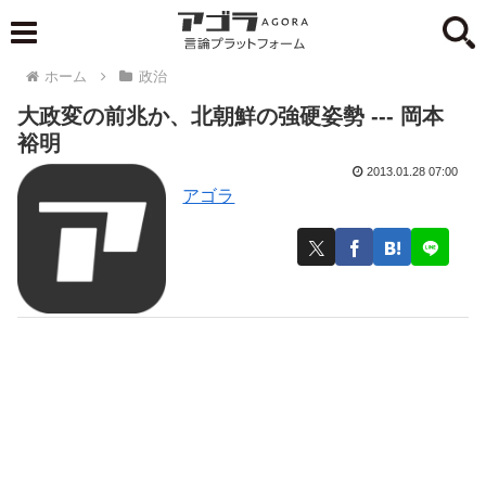
ホーム
政治
大政変の前兆か、北朝鮮の強硬姿勢 --- 岡本
裕明
2013.01.28 07:00
アゴラ