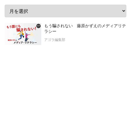
もう騙されない 藤原かずえのメディアリテ
ラシー
アゴラ編集部