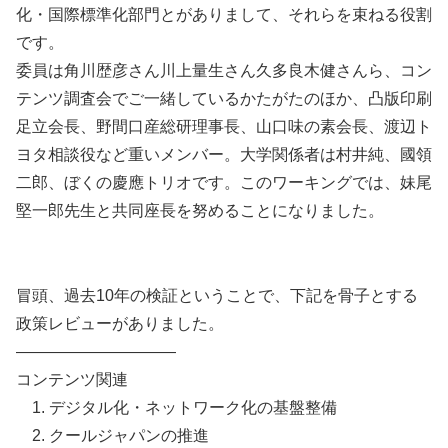
化・国際標準化部門とがありまして、それらを束ねる役割
です。
委員は角川歴彦さん川上量生さん久多良木健さんら、コン
テンツ調査会でご一緒しているかたがたのほか、凸版印刷
足立会長、野間口産総研理事長、山口味の素会長、渡辺ト
ヨタ相談役など重いメンバー。大学関係者は村井純、國領
二郎、ぼくの慶應トリオです。このワーキングでは、妹尾
堅一郎先生と共同座長を努めることになりました。
冒頭、過去10年の検証ということで、下記を骨子とする
政策レビューがありました。
——————————
コンテンツ関連
1. デジタル化・ネットワーク化の基盤整備
2. クールジャパンの推進