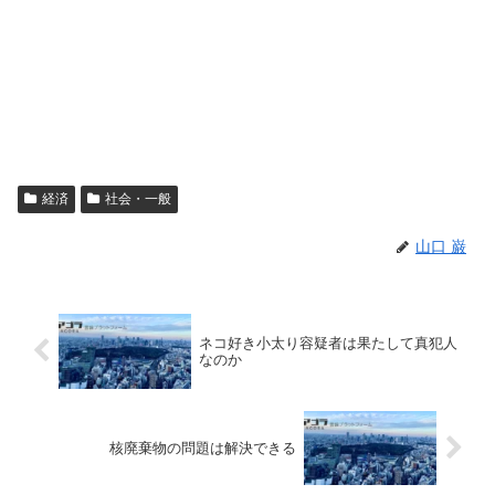
経済
社会・一般
山口 巌
ネコ好き小太り容疑者は果たして真犯人
なのか
核廃棄物の問題は解決できる