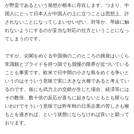
が野蛮であるという発想が根本に存在します。つまり、中
国人にとって日本人が中国人の上に立つことは思想上、許
されないことになってしまいせいぜい、対等か、琴線に触
れないようにするのが妥当な対応の仕方ということになっ
てしまうのです。
ですが、尖閣をめぐる中国側のこのところの挑発はいくら
常識観とプライドを持つ国でも我慢の限界が近づいている
ことも事実です。欧米で日中間の小さな島をめぐる争いと
いうのはそういう意味で実に大きな火種であると考えてい
るのです。仮にも武力上の交錯が生じた場合、経済等には
その数倍、数十倍の反応が直ちに起きないともとも限らな
いわけでそういう意味では昨年秋の日系企業の苦しさも喉
もとを過ぎれば、という状態にならなければ良いと願って
おります。