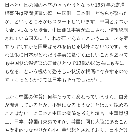
日本と中国の間の不幸のきっかけとなった1937年の盧溝
橋事件は夜間演習の際、中国側、日本側、どちらが撃った
か、というところからスタートしています。中国とぶつか
り合いになった場合、中国側は事実が歪曲され、情報統制
されている国民に「これが正である」というニュースを流
すわけですから国民はそれを信じる以外にないのです。そ
れは仮に日本がどれだけ事実に基づく正しいことを述べて
も中国側の報道官の言葉ひとつで13億の民は右にも左に
もなる、という極めて恐ろしい状況が根底に存在するので
す（もっともかつては日本もそうでしたが）。
しかも中国の体質は何年たっても変わっていません。自分
が間違っているとか、不利になるようなことはまず認める
ことはない上に日本と中国の関係を考えた場合、中華思想
上、日本、韓国は東夷ですが、韓国は同じ大陸にあること
や歴史的つながりから小中華思想とされており、日本だけ