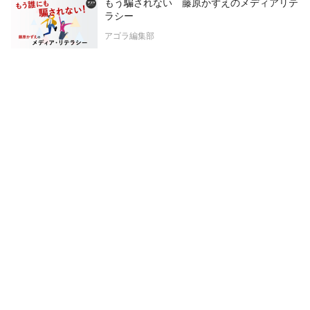
もう騙されない 藤原かずえのメディアリテ
ラシー
アゴラ編集部