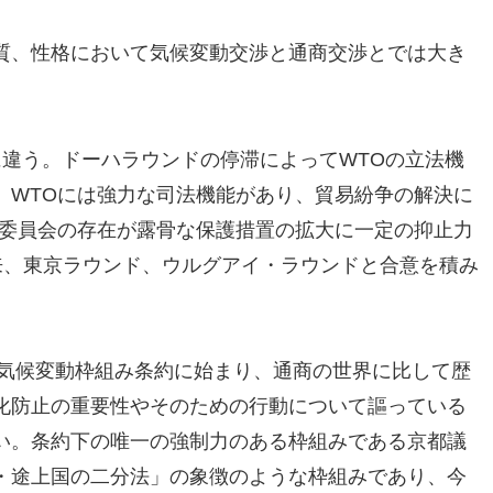
質、性格において気候変動交渉と通商交渉とでは大き
に違う。ドーハラウンドの停滞によってWTOの立法機
、WTOには強力な司法機能があり、貿易紛争の解決に
設委員会の存在が露骨な保護措置の拡大に一定の抑止力
来、東京ラウンド、ウルグアイ・ラウンドと合意を積み
の気候変動枠組み条約に始まり、通商の世界に比して歴
化防止の重要性やそのための行動について謳っている
い。条約下の唯一の強制力のある枠組みである京都議
・途上国の二分法」の象徴のような枠組みであり、今