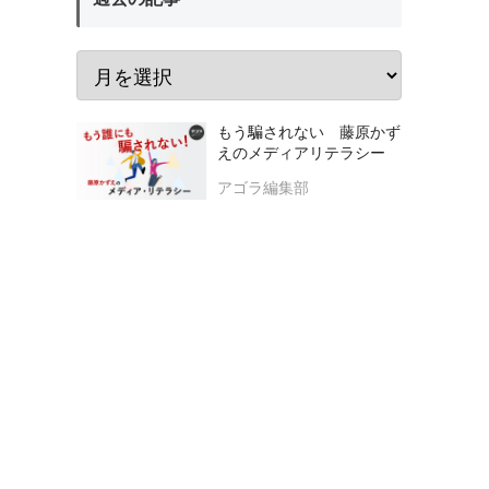
もう騙されない 藤原かず
えのメディアリテラシー
アゴラ編集部