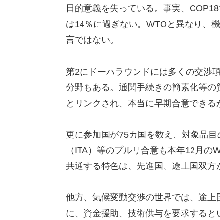
日的意義を失っている。事実、COP1
は14％に過ぎない。WTOと異なり、
言ではない。
第2にドーハラウンドには多くの交渉項目があ
分野もある。通関手続きの簡素化等の
とリンクされ、本当に早期合意できる
更に参加国が75カ国を数え、対象品目の
（ITA）等のプルリ合意も本年12月
共通する特色は、先進国、途上国双方
他方、気候変動交渉の世界では、途上
に、資金援助、技術供与を要求すると