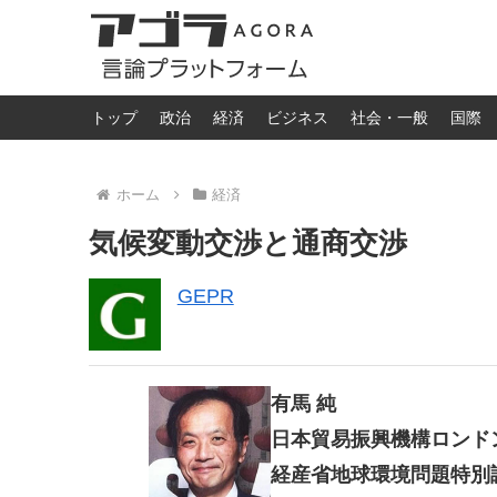
トップ
政治
経済
ビジネス
社会・一般
国際
ホーム
経済
気候変動交渉と通商交渉
GEPR
有馬 純
日本貿易振興機構ロンド
経産省地球環境問題特別