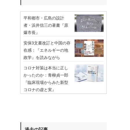
平和都市・広島の設計
者・浜井信三の著書『原
爆市長』
安保3文書改訂と中国の存
在感：『エネルギーの地
政学』を読みながら
コロナ対策は本当に正し
かったのか：青柳貞一郎
『臨床現場からみた新型
コロナの虚と実』
過去の記事