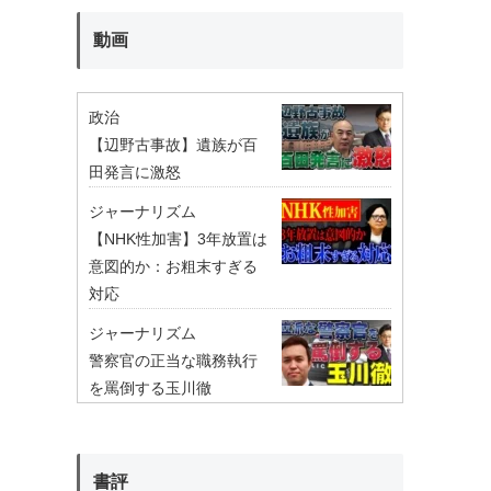
動画
政治
【辺野古事故】遺族が百
田発言に激怒
ジャーナリズム
【NHK性加害】3年放置は
意図的か：お粗末すぎる
対応
ジャーナリズム
警察官の正当な職務執行
を罵倒する玉川徹
書評