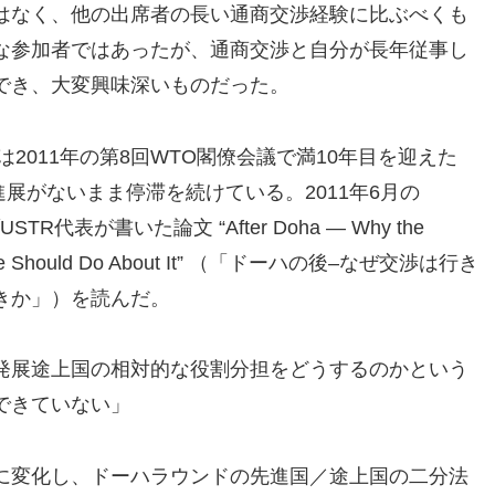
はなく、他の出席者の長い通商交渉経験に比ぶべくも
な参加者ではあったが、通商交渉と自分が長年従事し
でき、大変興味深いものだった。
は2011年の第8回WTO閣僚会議で満10年目を迎えた
進展がないまま停滞を続けている。2011年6月の
STR代表が書いた論文 “After Doha — Why the
hat We Should Do About It” （「ドーハの後–なぜ交渉は行き
きか」）を読んだ。
発展途上国の相対的な役割分担をどうするのかという
できていない」
に変化し、ドーハラウンドの先進国／途上国の二分法