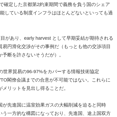
8で確定した京都第2約束期間で義務を負う国のシェア
機能している制度インフラはほとんどないといっても過
り、early harvest として早期妥結が期待される
貿易円滑化交渉がその事例だ（もっとも他の交渉項目
か予断を許さないそうだが）。
世界貿易の96-97%をカバーする情報技術協定
のWTO閣僚会議までの合意が不可能ではない。これらに
がメリットを見出し得ることだ。
国が先進国に温室効果ガスの大幅削減を迫ると同時
いう一方的な構図になっており、先進国、途上国双方