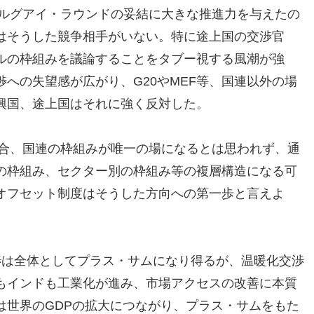
ウルグアイ・ラウンドの妥結に大きな推進力を与えたの
はそうした競争相手がいない。特に途上国の交渉官
ルの枠組みを議論することをタブー視する風潮が強
への失望感が広がり、G20やMEF等、国連以外の場
興国、途上国はそれに強く反対した。
場合、国連の枠組みが唯一の場になるとは思われず、通
の枠組み、セクター別の枠組み等の複層構造になる可
オフセット制度はそうした方向への第一歩と言えよ
渉は全体としてプラス・サムになり得るが、温暖化交渉
もインドも工業化が進み、市場アクセスの改善に本質
は世界のGDPの拡大につながり、プラス・サムをもた