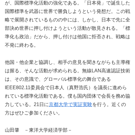
が、国際標準化活動の強化である。「日本発」で誕生した
国際標準を武器に世界で勝負しようという発想だ。この戦
略で展開されているものの中には、しかし、日本で先に全
部決め世界に押し付けようという活動が散見される。「標
準化も政治」だから、押し付けは他国に拒否され、戦略は
不発に終わる。
他国・他企業と協調し、相手の意見を聞きながらも主導権
は握る、そんな活動が求められる。無線LAN高速認証技術
は、その意識で、グローバル標準化の舞台である
IEEE802.11委員会で日本人（真野浩氏）を議長に進めら
れている標準化活動である。僕も国内団体で会長を務め協
力している。21日に
京都大学で実証実験
を行う。近くの
方はぜひご参加ください。
山田肇 －東洋大学経済学部－