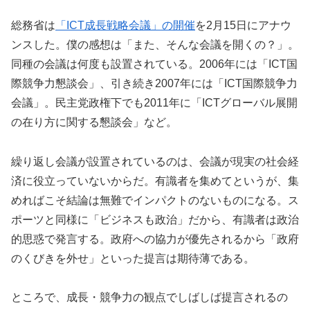
総務省は
「ICT成長戦略会議」の開催
を2月15日にアナウ
ンスした。僕の感想は「また、そんな会議を開くの？」。
同種の会議は何度も設置されている。2006年には「ICT国
際競争力懇談会」、引き続き2007年には「ICT国際競争力
会議」。民主党政権下でも2011年に「ICTグローバル展開
の在り方に関する懇談会」など。
繰り返し会議が設置されているのは、会議が現実の社会経
済に役立っていないからだ。有識者を集めてというが、集
めればこそ結論は無難でインパクトのないものになる。ス
ポーツと同様に「ビジネスも政治」だから、有識者は政治
的思惑で発言する。政府への協力が優先されるから「政府
のくびきを外せ」といった提言は期待薄である。
ところで、成長・競争力の観点でしばしば提言されるの