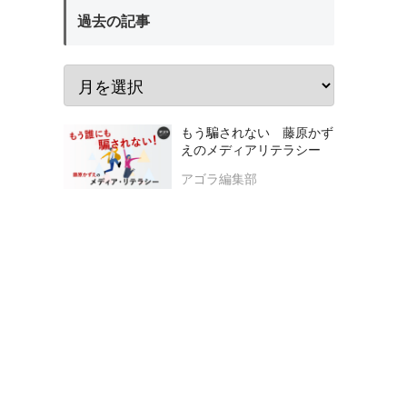
過去の記事
もう騙されない 藤原かず
えのメディアリテラシー
アゴラ編集部