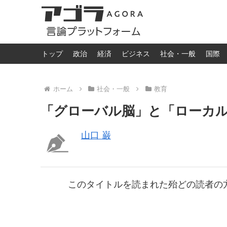
トップ
政治
経済
ビジネス
社会・一般
国際
ホーム
社会・一般
教育
「グローバル脳」と「ローカ
山口 巌
このタイトルを読まれた殆どの読者の