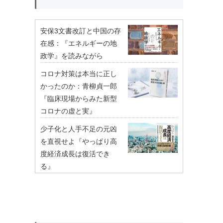
安保3文書改訂と中国の存
在感：『エネルギーの地
政学』を読みながら
コロナ対策は本当に正し
かったのか：青柳貞一郎
『臨床現場からみた新型
コロナの虚と実』
少子化と人手不足の元凶
を直視せよ『やっぱり高
度経済成長は復活でき
る』