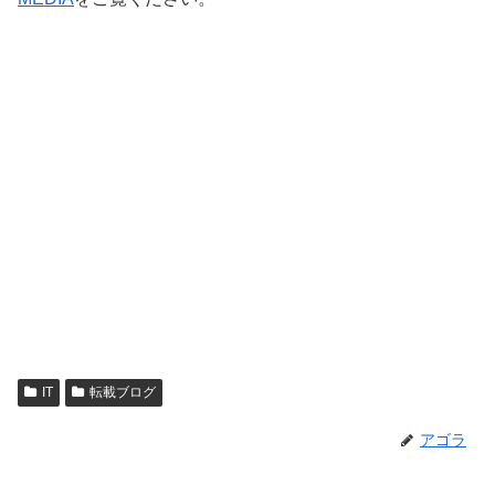
IT
転載ブログ
アゴラ