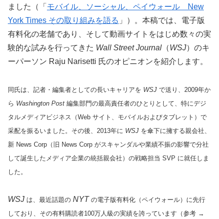
ました（「
モバイル、ソーシャル、ペイウォール New
York Times その取り組みを語る
」）。本稿では、電子版
有料化の老舗であり、そして動画サイトをはじめ数々の実
験的な試みを行ってきた
Wall Street Journal
（
WSJ
）のキ
ーパーソン Raju Narisetti 氏のオピニオンを紹介します。
同氏は、記者・編集者としての長いキャリアを
WSJ
で送り、2009年か
ら
Washington Post
編集部門の最高責任者のひとりとして、特にデジ
タルメディアビジネス（Web サイト、モバイルおよびタブレット）で
采配を振るいました。その後、2013年に
WSJ
を傘下に擁する親会社、
新 News Corp（旧 News Corp がスキャンダルや業績不振の影響で分社
して誕生したメディア企業の統括親会社）の戦略担当 SVP に就任しま
した。
WSJ
NYT
は、最近話題の
の電子版有料化（ペイウォール）に先行
しており、その有料購読者100万人級の実績を誇っています（参考 →