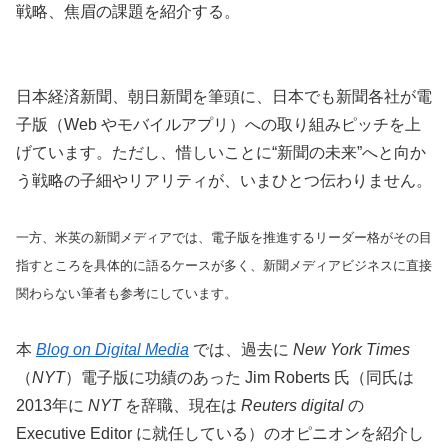
戦略、焦眉の課題を紹介する。
日本経済新聞、朝日新聞を筆頭に、日本でも新聞各社が電
子版（Web やモバイルアプリ）への取り組みピッチを上
げています。ただし、惜しいことに“新聞の未来”へと向か
う戦略の子細やリアリティが、いまひとつ伝わりません。
一方、米英の新聞メディアでは、電子版を推進するリーダー格がその目
指すところを具体的に語るケースが多く、新聞メディアビジネスに直接
関わらない筆者も参考にしています。
本
Blog on Digital Media
では、過去に
New York Times
（
NYT
）電子版に功績のあった Jim Roberts 氏（同氏は
2013年に
NYT
を辞職、現在は
Reuters digital
の
Executive Editor に就任している）のオピニオンを紹介し