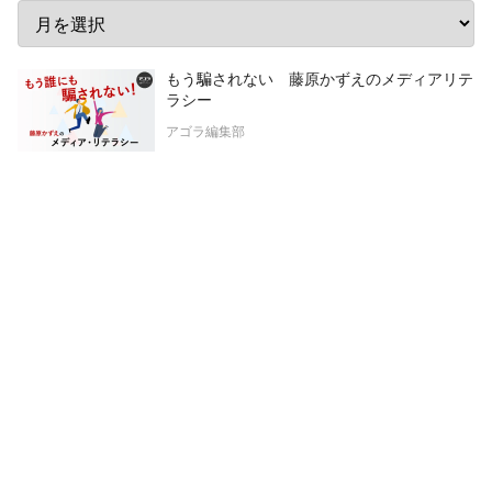
もう騙されない 藤原かずえのメディアリテ
ラシー
アゴラ編集部