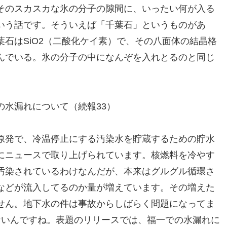
そのスカスカな氷の分子の隙間に、いったい何が入る
いう話です。そういえば「千葉石」というものがあ
石はSiO2（二酸化ケイ素）で、その八面体の結晶格
んでいる。氷の分子の中になんぞを入れとるのと同じ
の水漏れについて（続報33）
原発で、冷温停止にする汚染水を貯蔵するための貯水
にニュースで取り上げられています。核燃料を冷やす
汚染されているわけなんだが、本来はグルグル循環さ
などが流入してるのか量が増えています。その増えた
せん。地下水の件は事故からしばらく問題になってま
ないんですね。表題のリリースでは、福一での水漏れに