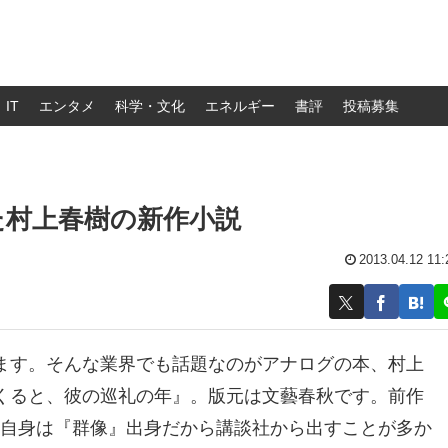
IT
エンタメ
科学・文化
エネルギー
書評
投稿募集
た村上春樹の新作小説
2013.04.12 11:
ます。そんな業界でも話題なのがアナログの本、村上
くると、彼の巡礼の年』。版元は文藝春秋です。前作
氏自身は『群像』出身だから講談社から出すことが多か