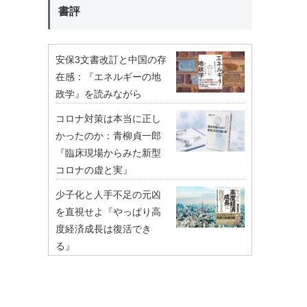
書評
安保3文書改訂と中国の存
在感：『エネルギーの地
政学』を読みながら
コロナ対策は本当に正し
かったのか：青柳貞一郎
『臨床現場からみた新型
コロナの虚と実』
少子化と人手不足の元凶
を直視せよ『やっぱり高
度経済成長は復活でき
る』