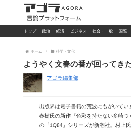
トップ
政治
経済
ビジネス
社会・一般
国際
ホーム
科学・文化
ようやく文春の番が回ってき
アゴラ編集部
出版界は電子書籍の荒波にもがいてい
春樹氏の新作『色彩を持たない多崎つ
の『1Q84』シリーズが新潮社。村上