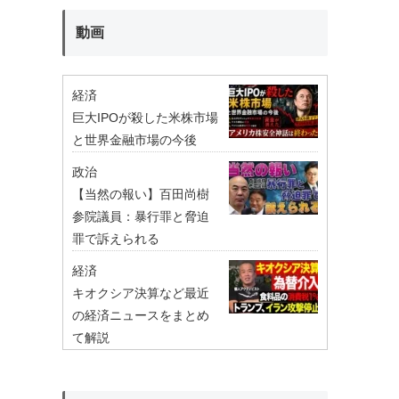
動画
経済
巨大IPOが殺した米株市場
と世界金融市場の今後
政治
【当然の報い】百田尚樹
参院議員：暴行罪と脅迫
罪で訴えられる
経済
キオクシア決算など最近
の経済ニュースをまとめ
て解説