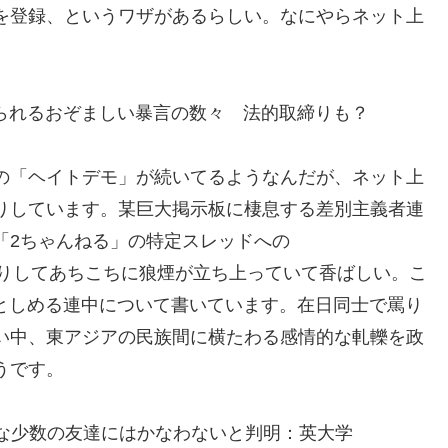
を登録、というワザがあるらしい。なにやらネット上
びせられるおぞましい暴言の数々 法的取締りも？
の「ヘイトデモ」が続いてるようなんだが、ネット上
りしています。某巨大掲示板に棲息する差別主義者連
「2ちゃんねる」の特定スレッドへの
れたりしてあちこちに狼煙が立ち上っていて香ばしい。こ
らおとしめる連中について書いています。在日同士で罵り
い中、東アジアの民族間に横たわる感情的な軋轢を政
うです。
リアルな少数の友達にはかなわないと判明：英大学