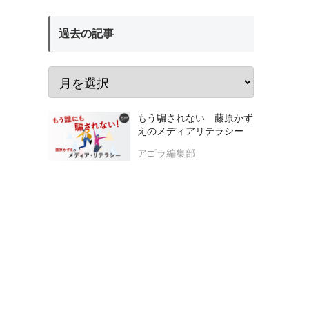
過去の記事
もう騙されない 藤原かず
えのメディアリテラシー
アゴラ編集部