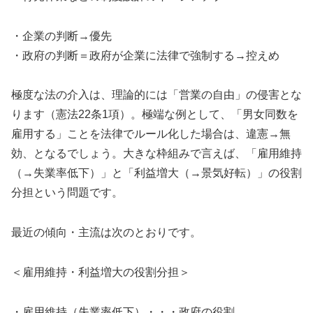
・企業の判断→優先
・政府の判断＝政府が企業に法律で強制する→控えめ
極度な法の介入は、理論的には「営業の自由」の侵害とな
ります（憲法22条1項）。極端な例として、「男女同数を
雇用する」ことを法律でルール化した場合は、違憲→無
効、となるでしょう。大きな枠組みで言えば、「雇用維持
（→失業率低下）」と「利益増大（→景気好転）」の役割
分担という問題です。
最近の傾向・主流は次のとおりです。
＜雇用維持・利益増大の役割分担＞
・雇用維持（失業率低下）・・・政府の役割