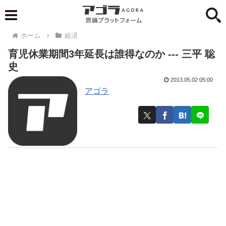
ホーム
経済
育児休業期間3年延長は誰得なのか --- 三平 聡
史
2013.05.02 05:00
アゴラ